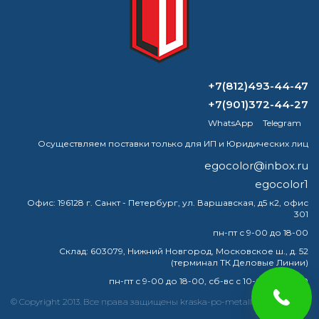
ВОПРОС-ОТВЕТ
+7(812)493-44-47
+7(901)372-44-27
Психология цвета: как мы выбираем
WhatsApp
Telegram
оттенки
Осуществляем поставки только для ИП и Юридических лиц
Что такое политон?
egocolor@inbox.ru
egocolor1
Каким растворителем можно
заменить сольвент?
Офис:
196128 г. Санкт - Петербург, ул. Варшавская, д5 к2, офис
301
Какая краска не трескается?
пн-пт с 9-00 до 18-00
Склад:
603079, Нижний Новгород, Московское ш., д. 52
(терминал ТК Деловые Линии)
пн-пт с 9-00 до 18-00, сб-вс с 10-00 до 16-00
краска
эмаль
металлу
купить
грунт
металла
© Copyright 2013. Все права защищены kraska-po-metallu-nn.ru