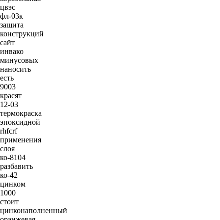
цвэс
фл-03к
защита
конструкций
сайт
инвако
минусовых
наносить
есть
9003
красят
12-03
термокраска
эпоксидной
rhfcrf
применения
слоя
ко-8104
разбавить
ко-42
цинком
1000
стоит
цинконаполненный
оранжевая