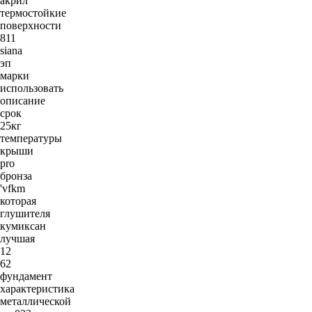
акрил
термостойкие
поверхности
811
siana
эп
марки
использовать
описание
срок
25кг
температуры
крыши
pro
бронза
'vfkm
которая
глушителя
кумиксан
лучшая
12
62
фундамент
характеристика
металлической