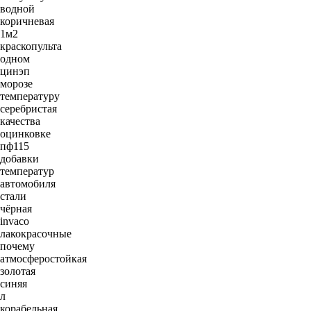
водной
коричневая
1м2
краскопульта
одном
цинэп
морозе
температуру
серебристая
качества
оцинковке
пф115
добавки
температур
автомобиля
стали
чёрная
invaco
лакокрасочные
почему
атмосферостойкая
золотая
синяя
л
корабельная