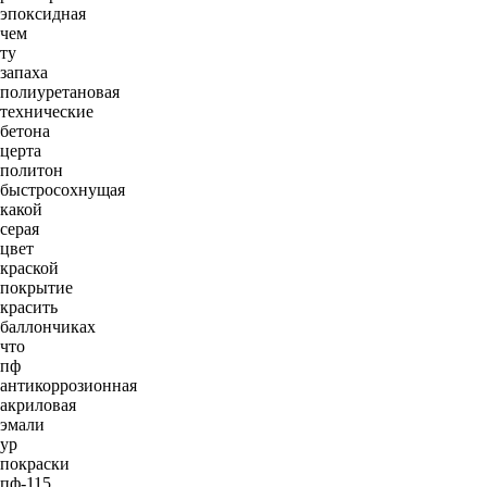
эпоксидная
чем
ту
запаха
полиуретановая
технические
бетона
церта
политон
быстросохнущая
какой
серая
цвет
краской
покрытие
красить
баллончиках
что
пф
антикоррозионная
акриловая
эмали
ур
покраски
пф-115