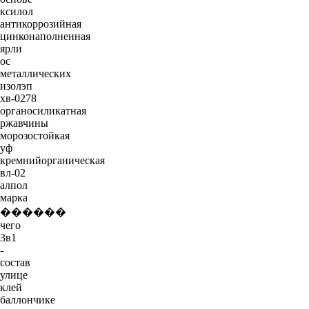
ксилол
антикоррозийная
цинконаполненная
ярли
ос
металлических
изолэп
хв-0278
органосиликатная
ржавчины
морозостойкая
уф
кремнийорганическая
вл-02
алпол
марка
������
чего
3в1
-
состав
улице
клей
баллончике