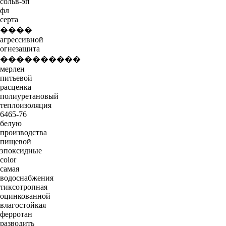
сольв-эп
фл
серта
����
агрессивной
огнезащита
����������
мерлен
питьевой
расценка
полиуретановый
теплоизоляция
6465-76
белую
производства
пищевой
эпоксидные
color
самая
водоснабжения
тиксотропная
оцинкованной
влагостойкая
ферротан
разводить