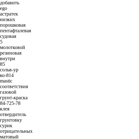
добавить
ego
астратек
низких
порошковая
пентафталевая
судовая
5
молотковой
резиновая
внутри
85
сольв-ур
ко-814
mastic
соответствия
газовой
грунт-краска
84-725-78
клея
отвердитель
грунтовку
сурик
отрицательных
матовый