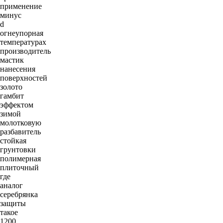
применение
минус
d
огнеупорная
температурах
производитель
мастик
нанесения
поверхностей
золото
гамбит
эффектом
зимой
молотковую
разбавитель
стойкая
грунтовки
полимерная
плиточный
где
аналог
серебрянка
защиты
такое
1200