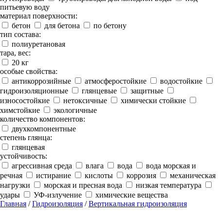
питьевую воду
материал поверхности:
бетон
для бетона
по бетону
тип состава:
полиуретановая
тара, вес:
20 кг
особые свойства:
антикоррозийные
атмосферостойкие
водостойкие
гидроизоляционные
глянцевые
защитные
износостойкие
нетоксичные
химически стойкие
химстойкие
экологичные
количество компонентов:
двухкомпонентные
степень глянца:
глянцевая
устойчивость:
агрессивная среда
влага
вода
вода морская и
речная
истирание
кислоты
коррозия
механическая
нагрузки
морская и пресная вода
низкая температура
удары
УФ-излучение
химические вещества
Главная
/
Гидроизоляция
/
Вертикальная гидроизоляция