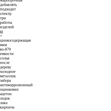
жаропрочная
добавлять
подходит
спектр
три
работы
изделий
gj
+
цинкосодержащая
мкм
ко-870
емкости
сольв
после
дереву
холодное
металлик
забора
антикоррозионный
оцинковки
ацетон
лодок
лака
кирпича