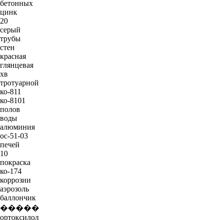
бетонных
цинк
20
серый
трубы
стен
красная
глянцевая
хв
тротуарной
ко-811
ко-8101
полов
воды
алюминия
ос-51-03
печей
10
покраска
ко-174
коррозии
аэрозоль
баллончик
�����
ортоксилол