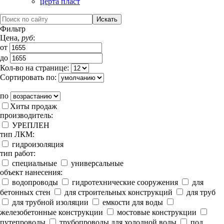
церта пласт
Фильтр
Цена,
руб
:
от
до
Кол-во на странице:
Сортировать по:
по
Хиты продаж
производитель:
УРЕПЛЕН
тип ЛКМ:
гидроизоляция
тип работ:
специальные
универсальные
объект нанесения:
водопроводы
гидротехнические сооружения
для
бетонных стен
для строительных конструкций
для труб
для трубной изоляции
емкости для воды
железобетонные конструкции
мостовые конструкции
путепроводы
трубопроводы для холодной воды
под