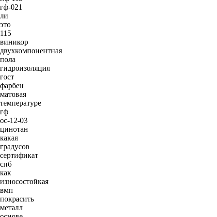
гф-021
ли
это
115
виникор
двухкомпонентная
пола
гидроизоляция
гост
фарбен
матовая
температуре
гф
ос-12-03
цинотан
какая
градусов
сертификат
спб
как
износостойкая
вмп
покрасить
металл
основе