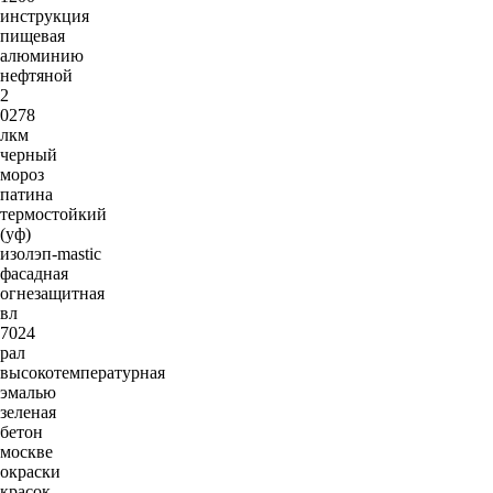
инструкция
пищевая
алюминию
нефтяной
2
0278
лкм
черный
мороз
патина
термостойкий
(уф)
изолэп-mastic
фасадная
огнезащитная
вл
7024
рал
высокотемпературная
эмалью
зеленая
бетон
москве
окраски
красок