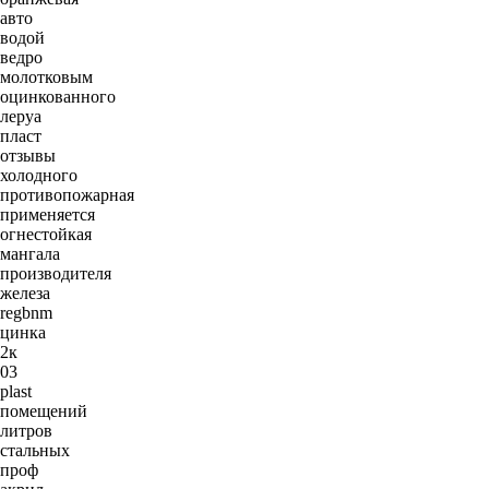
авто
водой
ведро
молотковым
оцинкованного
леруа
пласт
отзывы
холодного
противопожарная
применяется
огнестойкая
мангала
производителя
железа
regbnm
цинка
2к
03
plast
помещений
литров
стальных
проф