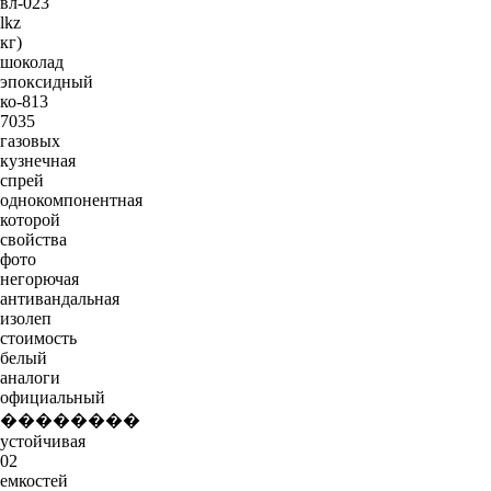
вл-023
lkz
кг)
шоколад
эпоксидный
ко-813
7035
газовых
кузнечная
спрей
однокомпонентная
которой
свойства
фото
негорючая
антивандальная
изолеп
стоимость
белый
аналоги
официальный
��������
устойчивая
02
емкостей