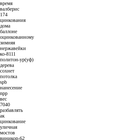
время
валберис
174
цинкования
дома
баллоне
оцинкованному
зимняя
нержавейки
ко-8111
политон-ур(уф)
дерева
сохнет
потолка
spb
нанесение
npp
вес
7040
разбавлять
ак
цинкование
уличная
мостов
виникор-62