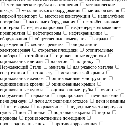
металлические трубы для отопления
металлические
шкафы
металлического оборудования
металлоизделия
морской транспорт
мостовые конструкции
надпалубные
постройки
насосные оборудования
нефте-бензиновые
цистерны
нефтегазопроводы
нефтеперерабатывающие
предприятия
нефтепроводы
нефтехранилища
оборудования
общественные помещения
ограды
ограждения
оконная решетка
опоры линий
электропередач
открытые площадки
отопительные
приборы
отстойники
оцинкованные водостоки
оцинкованные детали
на бетон
по цинку
Нержавеющей Стали
мангала
для ржавого металла
спецтехники
по железу
металлической крыши
оцинкованные желоба
оцинкованные конструкции
оцинкованные кровли
оцинкованные крыши
оцинкованные купола
оцинкованные трубы
очистные
сооружения
парковки
паропроводы
печи для бань
печи для саун
печи для сжигания отходов
печи и камины
платформы
по ржавчине
подводные части корпусов
судов
пол
полки
портальные краны
порты
проводы
производственные помещения
производственные цеха
противокоррозионная