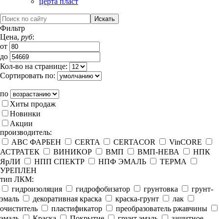
церта пласт
Фильтр
Цена,
руб
:
от
до
Кол-во на странице:
Сортировать по:
по
Хиты продаж
Новинки
Акции
производитель:
ABC ФАРБЕН
CERTA
CERTACOR
VinCORE
АСТРАТЕК
ВИНИКОР
ВМП
ВМП-НЕВА
НПК
ЯрЛИ
НПП СПЕКТР
НПФ ЭМАЛЬ
ТЕРМА
УРЕПЛЕН
тип ЛКМ:
гидроизоляция
гидрофобизатор
грунтовка
грунт-
эмаль
декоративная краска
краска-грунт
лак
очиститель
пластификатор
преобразователь ржавчины
эмаль
Краска
Покрытие
грунт эмаль
защитное