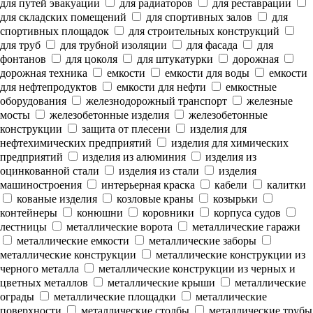
для путей эвакуации
для радиаторов
для реставрации
для складских помещений
для спортивных залов
для
спортивных площадок
для строительных конструкций
для труб
для трубной изоляции
для фасада
для
фонтанов
для цоколя
для штукатурки
дорожная
дорожная техника
емкости
емкости для воды
емкости
для нефтепродуктов
емкости для нефти
емкостные
оборудования
железнодорожный транспорт
железные
мосты
железобетонные изделия
железобетонные
конструкции
защита от плесени
изделия для
нефтехимических предприятий
изделия для химических
предприятий
изделия из алюминия
изделия из
оцинкованной стали
изделия из стали
изделия
машиностроения
интерьерная краска
кабели
калитки
кованые изделия
козловые краны
козырьки
контейнеры
конюшни
коровники
корпуса судов
лестницы
металлические ворота
металлические гаражи
металлические емкости
металлические заборы
металлические конструкции
металлические конструкции из
черного металла
металлические конструкции из черных и
цветных металлов
металлические крыши
металлические
ограды
металлические площадки
металлические
поверхности
металлические столбы
металлические трубы