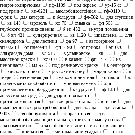
гидроизолирующая
пф-1189
под дерево
ур-15 сэ
под гранит
хп-0231
маслобензостойкая
гф-0119
сурик
для катеров
в беларуси
фл-582
для ступенек
хв-148
аэрозоль
хс-76
смывка
фп 568
глубокого проникновения
б-эп-452
внутри помещения
б-эп-421
суперпрочная
хв-1120
шпаклевка
для
скалодрома
для лестниц
фа-97
в автосервисе
эп-0228
от плесени
фп 5190
от грибка
эп-076
для фасада дома
вл-515
в ульяновске
хв-113
для
масляной краски
хс-010
в казани
фп 1414
из
пенопласта
мл-92
под резиновую краску
в белгороде
кислотостойкая
в ростове на дону
жаропрочная
в
твери
нескользящая
2ух компонентная
от пыли
для
станков металлообработки
мокрый камень
для
промышленного оборудования
в сургуте
пф-133
для
агрессивных сред
для ударной вязкости
противоскользящая
для токарного станка
в пензе
для
помещения токарно требования
для склада
для станка
9003
для оборудования
терракотовая
для
металлообрабатывающих станков, стойкую к маслу и сож
для памятников
для шабровки станины и направляющих
станка
крилатная
с минимальной усадкой
в стиле