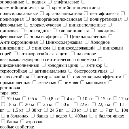
эпоксидные
водная
глифталевые
кремнийорганическая
кремнийорганические и
полисилоксановые
органосиликатная
пентафталевая
полимерная
полиорганосилоксановая
полиуретановая
фенольные
хлоркаучуковая
цинкнаполненные
цинковая
эпоксидные
хлорвиниловая
алкидно-
фенольные
эпокси-эфирная
Цинкнаполненная
Антикоррозионная
Цинкосодержащая
Холодное
цинкование
с цинком
цинкосодержащий
цинковый
спрей
антикоррозийная защита
на основе
высокомолекулярного синтетического полимера
цинконаполненный
холодный цинк
антикор
термостойкая
антивандальная
быстросохнущая
износостойкая
антиржавчина
с молотковым эффектом
промышленная
железная
зимняя
моющаяся
резиновая
тара, вес:
520 мл
0,5 кг
0,8 кг
4 кг
10 кг
15 кг
17 кг
18 кг
20 кг
25 кг
50 кг
22 кг
22,5 кг
1,1
кг
1,5 кг
38 кг
24,5 кг
23 кг
1 кг
7 кг
10л
в баллонах
банка
ведро
400мл
в баллончиках
банка
аэрозоль
особые свойства: