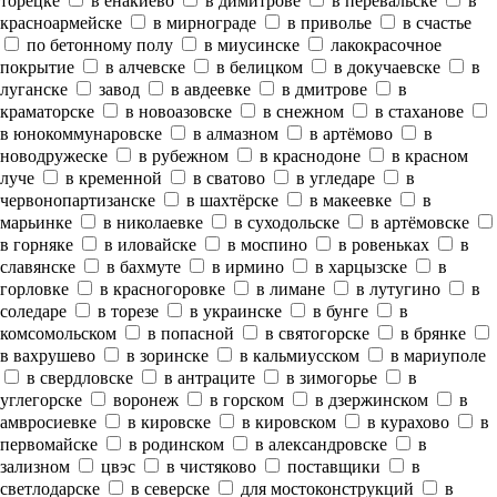
торецке
в енакиево
в димитрове
в перевальске
в
красноармейске
в мирнограде
в приволье
в счастье
по бетонному полу
в миусинске
лакокрасочное
покрытие
в алчевске
в белицком
в докучаевске
в
луганске
завод
в авдеевке
в дмитрове
в
краматорске
в новоазовске
в снежном
в стаханове
в юнокоммунаровске
в алмазном
в артёмово
в
новодружеске
в рубежном
в краснодоне
в красном
луче
в кременной
в сватово
в угледаре
в
червонопартизанске
в шахтёрске
в макеевке
в
марьинке
в николаевке
в суходольске
в артёмовске
в горняке
в иловайске
в моспино
в ровеньках
в
славянске
в бахмуте
в ирмино
в харцызске
в
горловке
в красногоровке
в лимане
в лутугино
в
соледаре
в торезе
в украинске
в бунге
в
комсомольском
в попасной
в святогорске
в брянке
в вахрушево
в зоринске
в кальмиусском
в мариуполе
в свердловске
в антраците
в зимогорье
в
углегорске
воронеж
в горском
в дзержинском
в
амвросиевке
в кировске
в кировском
в курахово
в
первомайске
в родинском
в александровске
в
зализном
цвэс
в чистяково
поставщики
в
светлодарске
в северске
для мостоконструкций
в