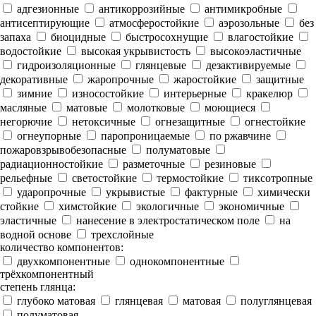
адгезионные
антикоррозийные
антимикробные
антисептирующие
атмосферостойкие
аэрозольные
без
запаха
биоцидные
быстросохнущие
влагостойкие
водостойкие
высокая укрывистость
высокоэластичные
гидроизоляционные
глянцевые
дезактивируемые
декоративные
жаропрочные
жаростойкие
защитные
зимние
износостойкие
интерьерные
кракелюр
масляные
матовые
молотковые
моющиеся
негорючие
нетоксичные
огнезащитные
огнестойкие
огнеупорные
паропроницаемые
по ржавчине
пожаровзрывобезопасные
полуматовые
радиационностойкие
разметочные
резиновые
рельефные
светостойкие
термостойкие
тиксотропные
ударопрочные
укрывистые
фактурные
химически
стойкие
химстойкие
экологичные
экономичные
эластичные
нанесение в электростатическом поле
на
водной основе
трехслойные
количество компонентов:
двухкомпонентные
однокомпонентные
трёхкомпонентный
степень глянца:
глубоко матовая
глянцевая
матовая
полуглянцевая
полуматовая