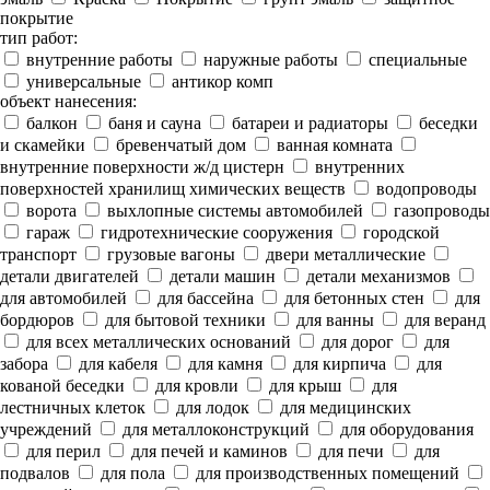
покрытие
тип работ:
внутренние работы
наружные работы
специальные
универсальные
антикор комп
объект нанесения:
балкон
баня и сауна
батареи и радиаторы
беседки
и скамейки
бревенчатый дом
ванная комната
внутренние поверхности ж/д цистерн
внутренних
поверхностей хранилищ химических веществ
водопроводы
ворота
выхлопные системы автомобилей
газопроводы
гараж
гидротехнические сооружения
городской
транспорт
грузовые вагоны
двери металлические
детали двигателей
детали машин
детали механизмов
для автомобилей
для бассейна
для бетонных стен
для
бордюров
для бытовой техники
для ванны
для веранд
для всех металлических оснований
для дорог
для
забора
для кабеля
для камня
для кирпича
для
кованой беседки
для кровли
для крыш
для
лестничных клеток
для лодок
для медицинских
учреждений
для металлоконструкций
для оборудования
для перил
для печей и каминов
для печи
для
подвалов
для пола
для производственных помещений