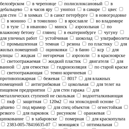
белозёрском
в череповце
полисилоксановый
в
дебальцево
в часов яру
унипол
в самаре
цвес
для стен
в химках
в санкт петербурге
в новогродовке
в монино
в томилино
в ярославле
во владимире
в туле
в иваново
минск
аэрозольная
по
влажному бетону
глянец
в екатеринбурге
чугуну
для уличных работ
устойчивая
шоколад
ультрафиолета
промышленная
темная
резина
по пластику
для
жилых помещений
оцинковки
в баню
кср
для
улицы
жидкая
негорючая
аэрозоли
в красноярске
светоотражаемая
жидкий пластик
двигателя
для
ванной
для отмостки
гидроизоляция
по старой краске
светоотражающая
темно коричневая
противопожарная
бежевая
8017
для влажных
помещений
антигрибковая
цокольная
для телег на
пищевом предприятии
для стен гаража
для
металлических ступеней не скользкая
водоотталкивающая
пкф
защитная
120м2
на эпоксидной основе
дёшево
под мрамор
для спец объектов
огнестойкая
резкого
для парковок
рисунком
оранжевая
цинкование
в хабаровске
померная
для краскопульта
2383-005-78416635-07
моющаяся
оптимальная