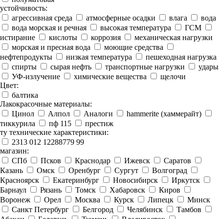
устойчивость:
агрессивная среда
атмосферные осадки
влага
вода
вода морская и речная
высокая температура
ГСМ
истирание
кислоты
коррозия
механическая нагрузки
морская и пресная вода
моющие средства
нефтепродукты
низкая температура
пешеходная нагрузка
спирты
сырая нефть
транспортные нагрузки
удары
УФ-излучение
химические вещества
щелочи
Цвет:
балтика
Лакокрасочные материалы:
Цинол
Алпол
Аналоги
hammerite (хаммерайт)
тиккурила
пф 115
престиж
ту технические характеристики:
2313 012 12288779 99
магазин:
СПб
Псков
Краснодар
Ижевск
Саратов
Казань
Омск
Оренбург
Сургут
Волгоград
Красноярск
Екатеринбург
Новосибирск
Иркутск
Барнаул
Рязань
Томск
Хабаровск
Киров
Воронеж
Орел
Москва
Курск
Липецк
Минск
Санкт Петербург
Белгород
Челябинск
Тамбов