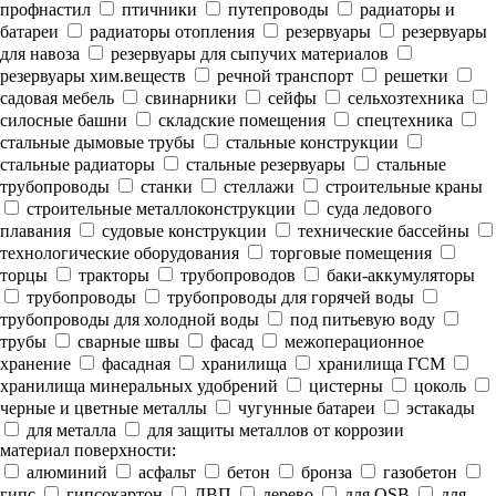
профнастил
птичники
путепроводы
радиаторы и
батареи
радиаторы отопления
резервуары
резервуары
для навоза
резервуары для сыпучих материалов
резервуары хим.веществ
речной транспорт
решетки
садовая мебель
свинарники
сейфы
сельхозтехника
силосные башни
складские помещения
спецтехника
стальные дымовые трубы
стальные конструкции
стальные радиаторы
стальные резервуары
стальные
трубопроводы
станки
стеллажи
строительные краны
строительные металлоконструкции
суда ледового
плавания
судовые конструкции
технические бассейны
технологические оборудования
торговые помещения
торцы
тракторы
трубопроводов
баки-аккумуляторы
трубопроводы
трубопроводы для горячей воды
трубопроводы для холодной воды
под питьевую воду
трубы
сварные швы
фасад
межоперационное
хранение
фасадная
хранилища
хранилища ГСМ
хранилища минеральных удобрений
цистерны
цоколь
черные и цветные металлы
чугунные батареи
эстакады
для металла
для защиты металлов от коррозии
материал поверхности:
алюминий
асфальт
бетон
бронза
газобетон
гипс
гипсокартон
ДВП
дерево
для OSB
для