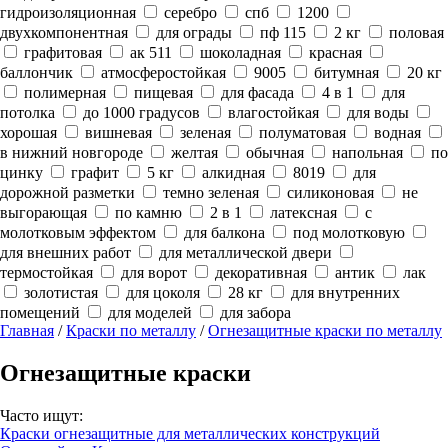
гидроизоляционная
серебро
спб
1200
двухкомпонентная
для ограды
пф 115
2 кг
половая
графитовая
ак 511
шоколадная
красная
баллончик
атмосферостойкая
9005
битумная
20 кг
полимерная
пищевая
для фасада
4 в 1
для
потолка
до 1000 градусов
влагостойкая
для воды
хорошая
вишневая
зеленая
полуматовая
водная
в нижний новгороде
желтая
обычная
напольная
по
цинку
графит
5 кг
алкидная
8019
для
дорожной разметки
темно зеленая
силиконовая
не
выгорающая
по камню
2 в 1
латексная
с
молотковым эффектом
для балкона
под молотковую
для внешних работ
для металлической двери
термостойкая
для ворот
декоративная
антик
лак
золотистая
для цоколя
28 кг
для внутренних
помещений
для моделей
для забора
Главная
/
Краски по металлу
/
Огнезащитные краски по металлу
Огнезащитные краски
Часто ищут:
Краски огнезащитные для металлических конструкций