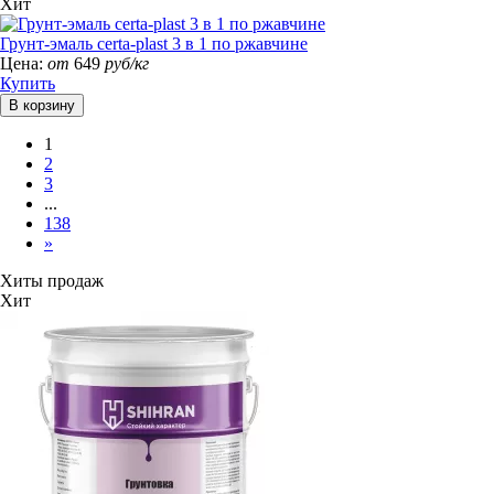
Хит
Грунт-эмаль certa-plast 3 в 1 по ржавчине
Цена:
от
649
руб/кг
Купить
1
2
3
...
138
»
Хиты продаж
Хит