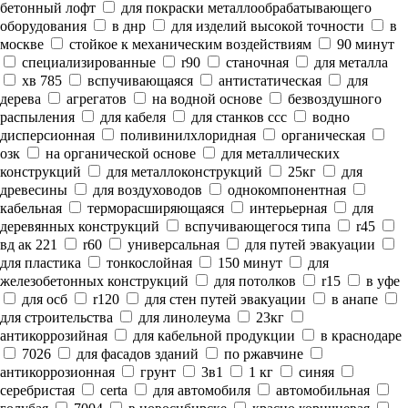
бетонный лофт
для покраски металлообрабатывающего
оборудования
в днр
для изделий высокой точности
в
москве
стойкое к механическим воздействиям
90 минут
специализированные
r90
станочная
для металла
хв 785
вспучивающаяся
антистатическая
для
дерева
агрегатов
на водной основе
безвоздушного
распыления
для кабеля
для станков ссс
водно
дисперсионная
поливинилхлоридная
органическая
озк
на органической основе
для металлических
конструкций
для металлоконструкций
25кг
для
древесины
для воздуховодов
однокомпонентная
кабельная
терморасширяющаяся
интерьерная
для
деревянных конструкций
вспучивающегося типа
r45
вд ак 221
r60
универсальная
для путей эвакуации
для пластика
тонкослойная
150 минут
для
железобетонных конструкций
для потолков
r15
в уфе
для осб
r120
для стен путей эвакуации
в анапе
для строительства
для линолеума
23кг
антикоррозийная
для кабельной продукции
в краснодаре
7026
для фасадов зданий
по ржавчине
антикоррозионная
грунт
3в1
1 кг
синяя
серебристая
certa
для автомобиля
автомобильная