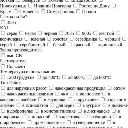
Абакан
Беларусь
Тюмень
Владивосток
Новокузнецк
Нижний Новгород
Ростов на Дону
Крым
Смоленск
Симферополь
Гродно
Расход на 1м2:
350 г
RAL:
серая
белая
черная
7035
9005
жёлтый
коричневая
зеленая
золотая
серебрянка
черный
серый
серебристый
белый
красный
коричневый
Завод производитель:
вмп СВ
Растворитель:
Сольвент
Температура использования:
1200 градусов
до 400°C
до 600°C
до 800°C
Тип Работ:
для наружных работ
лакокрасочная продукция
оптом
лакокрасочные изделия
лкм
в волновахе
в
молодогвардейске
в ждановке
в дружковке
в красном
лимане
в ясиноватой
для зерна
в зугрэсе
в донецке
в доброполье
в константиновке
в лисичанске
в
покровске
в попасной
в крестовке
в селидово
в
старобельске
промышленные
в северодонецке
в