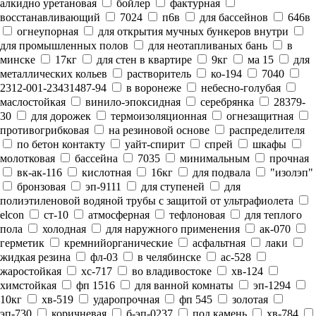
алкидно уретановая
бойлер
фактурная
восстанавливающий
7024
п6в
для бассейнов
646в
огнеупорная
для открытия мучных бункеров внутри
для промышленных полов
для неотапливаных бань
в
минске
17кг
для стен в квартире
9кг
ма 15
для
металлических кольев
растворитель
ко-194
7040
2312-001-23431487-94
в воронеже
небесно-голубая
маслостойкая
винило-эпоксидная
серебрянка
28379-
30
для дорожек
термоизоляционная
огнезащитная
противогрибковая
на резиновой основе
распределителя
по бетон контакту
уайт-спирит
спрей
шкафы
молотковая
бассейна
7035
минимальным
прочная
вк-ак-116
кислотная
16кг
для подвала
"изолэп"
бронзовая
эп-9111
для ступеней
для
полиэтиленовой водяной трубы с защитой от ультрафиолета
elcon
ст-10
атмосферная
тефлоновая
для теплого
пола
холодная
для наружного применения
ак-070
герметик
кремнийорганические
асфальтная
лаки
жидкая резина
фл-03
в челябинске
ас-528
жаростойкая
хс-717
во владивостоке
хв-124
химстойкая
фп 1516
для ванной комнаты
эп-1294
10кг
хв-519
ударопрочная
фп 545
золотая
эп-730
коричневая
б-эп-0237
под камень
хв-784