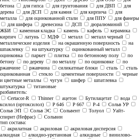
бетона
для гипса
для грунтования
для ДВП
для
дерева
для ДСП
для камня
для кирпича
для
металла
для оцинкованной стали
для ППУ
для фанеры
для шифера
древесина
ДСП
дюралюминий
ЖБИ
каменная кладка
камень
кафель
керамика
кирпич
латунь
МДФ
металл
металл черный
металлические изделия
на окрашенную поверхность
на
шпаклевку
на штукатурку
оцинкованный металл
оцинковка
паркет
плитка
по бетонному полу
по
бетону
по дереву
по металлу
по оцинковке
по
ржавчине
ржавчина
силикатные блоки
сталь
сталь
оцинкованная
стекло
цементные поверхности
черные
и цветные металлы
чугун
шифер
шпатлевка
штукатурка
титановые
разбавитель:
Certacor-R
Thinner
ацетон
Бутилацетат
вода
ксилол (ортоксилол)
Р 646
Р 667
Р-4
Сольв УР
Сольв ЭП
Сольв ЭС
Сольвент
Толуол
Уайт-
спирит (Нефрас)
Сольвин
тип состава:
акрилатная
акриловая
акриловая дисперсия
алкидная
алкидно-уретановая
алкидные
винилово-