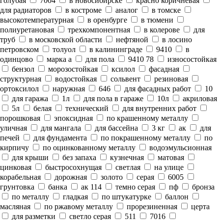
голубая
7004
в новосибирске
красно коричневая
для радиаторов
в костроме
аналог
в томске
высокотемпературная
в оренбурге
в тюмени
полиуретановая
трехкомпонентная
в колерове
для
труб
в московской области
нефтяной
в лосино
петровском
толуол
в калининграде
9410
в
одинцово
марка а
для пола
9410 78
износостойкая
бензол
морозостойкая
ксилол
фасадная
структурная
водостойкая
сольвент
резиновая
ортоксилол
наружная
646
для фасадных работ
10
для гаража
1л
для пола в гараже
10л
акриловая
5л
белая
технический
для внутренних работ
порошковая
эпоксидная
по крашенному металлу
уличная
для мангала
для бассейна
3 кг
ак
для
печей
для фундамента
по покрашенному металлу
по
кирпичу
по оцинкованному металлу
водоэмульсионная
для крыши
без запаха
кузнечная
матовая
цинковая
быстросохнущая
светлая
на улице
корабельная
дорожная
золото
серая
6005
грунтовка
банка
ак 114
темно серая
пф
бронза
по металлу
гладкая
по штукатурке
баллон
масляная
по ржавому металлу
прорезиненная
церта
для разметки
светло серая
511
7016