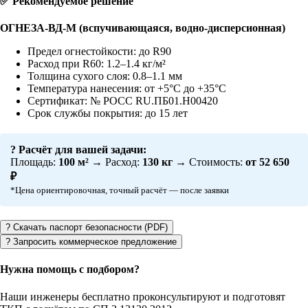
✅ Рекомендуемое решение
ОГНЕЗА-ВД-М (вспучивающаяся, водно-дисперсионная)
Предел огнестойкости:
до R90
Расход при R60:
1.2–1.4 кг/м²
Толщина сухого слоя:
0.8–1.1 мм
Температура нанесения:
от +5°C до +35°C
Сертификат:
№ РОСС RU.ПБ01.Н00420
Срок службы покрытия:
до 15 лет
? Расчёт для вашей задачи:
Площадь:
100 м²
→ Расход:
130 кг
→ Стоимость:
от 52 650
₽
*Цена ориентировочная, точный расчёт — после заявки
? Скачать паспорт безопасности (PDF)
? Запросить коммерческое предложение
Нужна помощь с подбором?
Наши инженеры бесплатно проконсультируют и подготовят