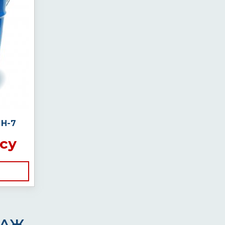
Н-7
су
ДАЖ