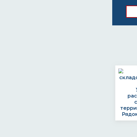
ра
терри
Рядом