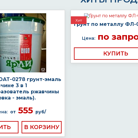
Хит
Грунт по металлу ФЛ
по запр
Цена:
КУПИТЬ
ОАТ-0278 грунт-эмаль
чине 3 в 1
разователь ржавчины
овка - эмаль).
555
на:
от
руб/
ИТЬ