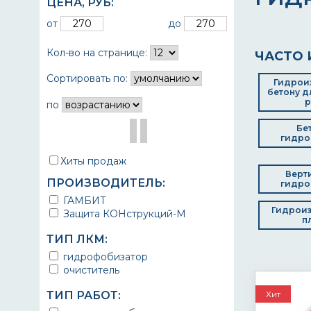
ЦЕНА,
РУБ
:
от
до
Кол-во на странице:
ЧАСТО 
Сортировать по:
Гидрои
бетону д
р
по
Бе
гидро
Хиты продаж
Верт
ПРОИЗВОДИТЕЛЬ:
гидро
ГАМБИТ
Гидроиз
Защита КОНструкций-М
п
ТИП ЛКМ:
гидрофобизатор
очиститель
ТИП РАБОТ:
Хит