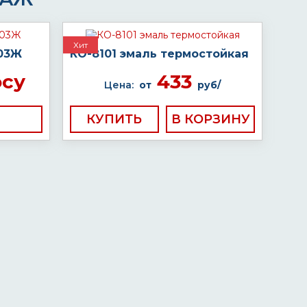
Хит
-03Ж
КО-8101 эмаль термостойкая
осу
433
Цена:
от
руб/
КУПИТЬ