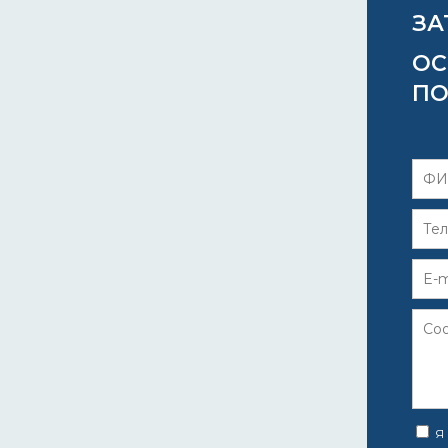
ЗА
ОС
ПО
Я 