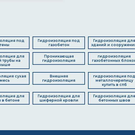
оляция под
Гидроизоляция под
Гидроизоляция дл
тены
газобетон
зданий и сооружени
оляция для
Проникающая
гидроизоляция
 трубы на
гидроизоляция
газобетонных блоко
рыше
ляция сухая
Внешняя
гидроизоляция по
месь
гидроизоляция
металлочерепицу
купить в спб
оляция для
Гидроизоляция для
Гидроизоляция дл
 в бетоне
шиферной кровли
бетонных швов