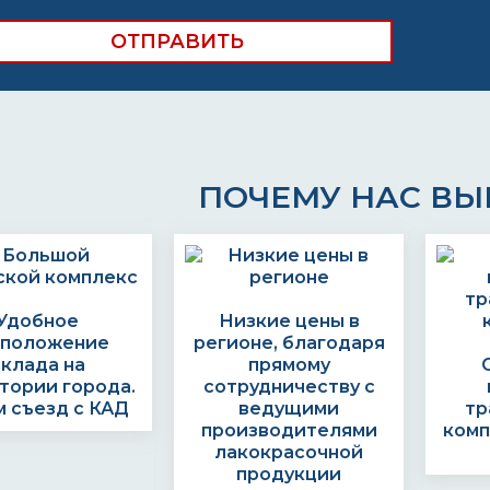
ПОЧЕМУ НАС В
Удобное
Низкие цены в
сположение
регионе, благодаря
склада на
прямому
тории города.
сотрудничеству с
 съезд с КАД
ведущими
тр
производителями
комп
лакокрасочной
продукции