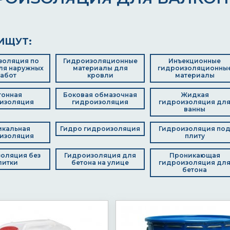
ИЩУТ:
золяция по
Гидроизоляционные
Инъекционные
ля наружных
материалы для
гидроизоляционны
абот
кровли
материалы
тонная
Боковая обмазочная
Жидкая
изоляция
гидроизоляция
гидроизоляция дл
ванны
икальная
Гидро гидроизоляция
Гидроизоляция по
изоляция
плиту
оляция без
Гидроизоляция для
Проникающая
литки
бетона на улице
гидроизоляция дл
бетона