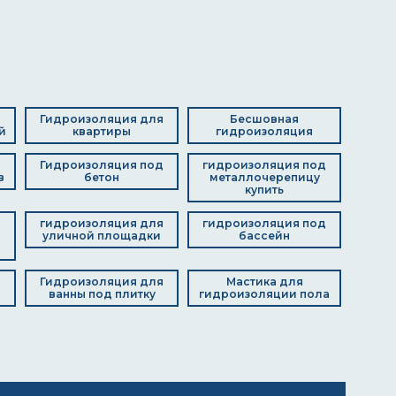
я
Гидроизоляция для
Бесшовная
й
квартиры
гидроизоляция
Гидроизоляция под
гидроизоляция под
в
бетон
металлочерепицу
купить
д
гидроизоляция для
гидроизоляция под
уличной площадки
бассейн
я
Гидроизоляция для
Мастика для
ванны под плитку
гидроизоляции пола