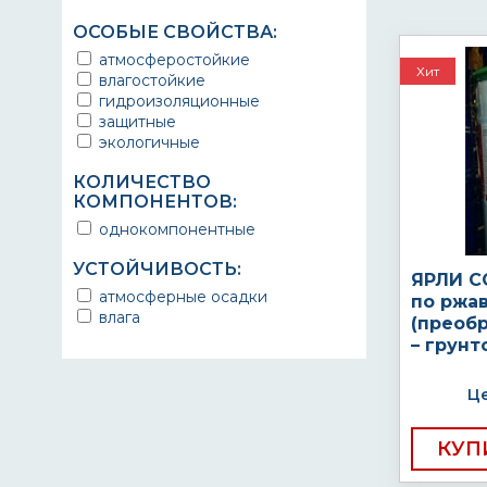
ОСОБЫЕ СВОЙСТВА:
атмосферостойкие
Хит
влагостойкие
гидроизоляционные
защитные
экологичные
КОЛИЧЕСТВО
КОМПОНЕНТОВ:
однокомпонентные
УСТОЙЧИВОСТЬ:
ЯРЛИ С
атмосферные осадки
по ржав
влага
(преоб
– грунт
Це
КУП