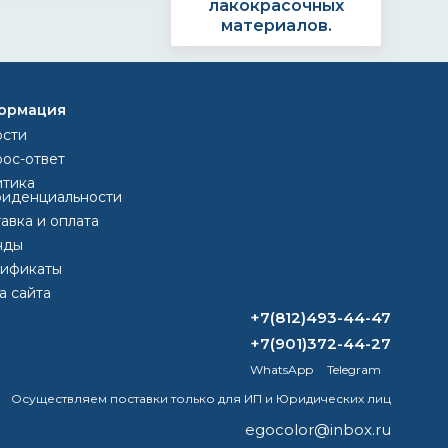
лакокрасочных
материалов.
ормация
ЗАКАЗ?
ости
ос-ответ
тика
иденциальности
авка и оплата
тавляем счёт.
Формируем заказ и
нды
та через банк,
отправляем
тификаты
картой или
транспортной
а сайта
наличными
компанией
+7(812)493-44-47
+7(901)372-44-27
WhatsApp
Telegram
Осуществляем поставки только для ИП и Юридических лиц
egocolor@inbox.ru