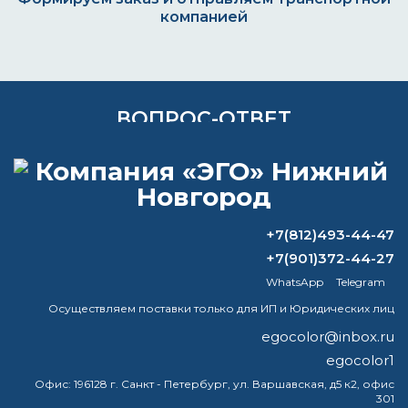
компанией
ВОПРОС-ОТВЕТ
Чем можно разбавить термостойкую
эмаль Церта?
Какая краска антипригарная?
+7(812)493-44-47
+7(901)372-44-27
Что можно покрасить алкидной
краской?
WhatsApp
Telegram
Осуществляем поставки только для ИП и Юридических лиц
ищу краску для корпусов приборов
egocolor@inbox.ru
изготовленных из дюралиминия
egocolor1
Д16т,сфера применения шахта.то есть
нужна влаго и химстойкость,цвет
Офис:
196128 г. Санкт - Петербург, ул. Варшавская, д5 к2, офис
301
серый,светло-серый,по площади