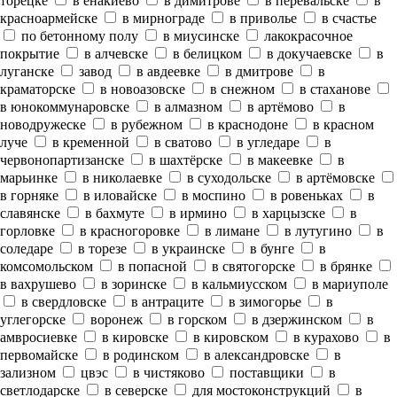
торецке
в енакиево
в димитрове
в перевальске
в
красноармейске
в мирнограде
в приволье
в счастье
по бетонному полу
в миусинске
лакокрасочное
покрытие
в алчевске
в белицком
в докучаевске
в
луганске
завод
в авдеевке
в дмитрове
в
краматорске
в новоазовске
в снежном
в стаханове
в юнокоммунаровске
в алмазном
в артёмово
в
новодружеске
в рубежном
в краснодоне
в красном
луче
в кременной
в сватово
в угледаре
в
червонопартизанске
в шахтёрске
в макеевке
в
марьинке
в николаевке
в суходольске
в артёмовске
в горняке
в иловайске
в моспино
в ровеньках
в
славянске
в бахмуте
в ирмино
в харцызске
в
горловке
в красногоровке
в лимане
в лутугино
в
соледаре
в торезе
в украинске
в бунге
в
комсомольском
в попасной
в святогорске
в брянке
в вахрушево
в зоринске
в кальмиусском
в мариуполе
в свердловске
в антраците
в зимогорье
в
углегорске
воронеж
в горском
в дзержинском
в
амвросиевке
в кировске
в кировском
в курахово
в
первомайске
в родинском
в александровске
в
зализном
цвэс
в чистяково
поставщики
в
светлодарске
в северске
для мостоконструкций
в