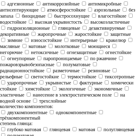
адгезионные
антикоррозийные
антимикробные
антисептирующие
атмосферостойкие
аэрозольные
без
запаха
биоцидные
быстросохнущие
влагостойкие
водостойкие
высокая укрывистость
высокоэластичные
гидроизоляционные
глянцевые
дезактивируемые
декоративные
жаропрочные
жаростойкие
защитные
зимние
износостойкие
интерьерные
кракелюр
масляные
матовые
молотковые
моющиеся
негорючие
нетоксичные
огнезащитные
огнестойкие
огнеупорные
паропроницаемые
по ржавчине
пожаровзрывобезопасные
полуматовые
радиационностойкие
разметочные
резиновые
рельефные
светостойкие
термостойкие
тиксотропные
ударопрочные
укрывистые
фактурные
химически
стойкие
химстойкие
экологичные
экономичные
эластичные
нанесение в электростатическом поле
на
водной основе
трехслойные
количество компонентов:
двухкомпонентные
однокомпонентные
трёхкомпонентный
степень глянца:
глубоко матовая
глянцевая
матовая
полуглянцевая
полуматовая