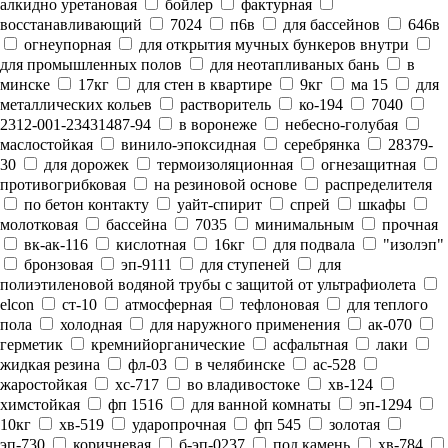
алкидно уретановая
бойлер
фактурная
восстанавливающий
7024
п6в
для бассейнов
646в
огнеупорная
для открытия мучных бункеров внутри
для промышленных полов
для неотапливаных бань
в
минске
17кг
для стен в квартире
9кг
ма 15
для
металлических кольев
растворитель
ко-194
7040
2312-001-23431487-94
в воронеже
небесно-голубая
маслостойкая
винило-эпоксидная
серебрянка
28379-
30
для дорожек
термоизоляционная
огнезащитная
противогрибковая
на резиновой основе
распределителя
по бетон контакту
уайт-спирит
спрей
шкафы
молотковая
бассейна
7035
минимальным
прочная
вк-ак-116
кислотная
16кг
для подвала
"изолэп"
бронзовая
эп-9111
для ступеней
для
полиэтиленовой водяной трубы с защитой от ультрафиолета
elcon
ст-10
атмосферная
тефлоновая
для теплого
пола
холодная
для наружного применения
ак-070
герметик
кремнийорганические
асфальтная
лаки
жидкая резина
фл-03
в челябинске
ас-528
жаростойкая
хс-717
во владивостоке
хв-124
химстойкая
фп 1516
для ванной комнаты
эп-1294
10кг
хв-519
ударопрочная
фп 545
золотая
эп-730
коричневая
б-эп-0237
под камень
хв-784