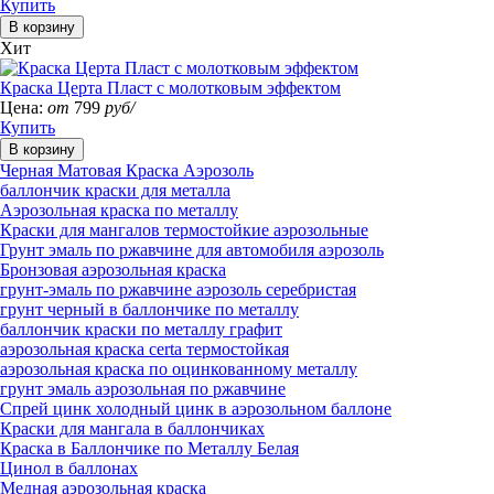
Купить
Хит
Краска Церта Пласт с молотковым эффектом
Цена:
от
799
руб/
Купить
Черная Матовая Краска Аэрозоль
баллончик краски для металла
Аэрозольная краска по металлу
Краски для мангалов термостойкие аэрозольные
Грунт эмаль по ржавчине для автомобиля аэрозоль
Бронзовая аэрозольная краска
грунт-эмаль по ржавчине аэрозоль серебристая
грунт черный в баллончике по металлу
баллончик краски по металлу графит
аэрозольная краска certa термостойкая
аэрозольная краска по оцинкованному металлу
грунт эмаль аэрозольная по ржавчине
Спрей цинк холодный цинк в аэрозольном баллоне
Краски для мангала в баллончиках
Краска в Баллончике по Металлу Белая
Цинол в баллонах
Медная аэрозольная краска