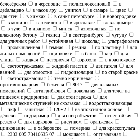
белозёрском
в череповце
полисилоксановый
в
дебальцево
в часов яру
унипол
в самаре
цвес
для стен
в химках
в санкт петербурге
в новогродовке
в монино
в томилино
в ярославле
во владимире
в туле
в иваново
минск
аэрозольная
по
влажному бетону
глянец
в екатеринбурге
чугуну
для уличных работ
устойчивая
шоколад
ультрафиолета
промышленная
темная
резина
по пластику
для
жилых помещений
оцинковки
в баню
кср
для
улицы
жидкая
негорючая
аэрозоли
в красноярске
светоотражаемая
жидкий пластик
двигателя
для
ванной
для отмостки
гидроизоляция
по старой краске
светоотражающая
темно коричневая
противопожарная
бежевая
8017
для влажных
помещений
антигрибковая
цокольная
для телег на
пищевом предприятии
для стен гаража
для
металлических ступеней не скользкая
водоотталкивающая
пкф
защитная
120м2
на эпоксидной основе
дёшево
под мрамор
для спец объектов
огнестойкая
резкого
для парковок
рисунком
оранжевая
цинкование
в хабаровске
померная
для краскопульта
2383-005-78416635-07
моющаяся
оптимальная