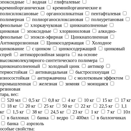
эпоксидные
водная
глифталевые
кремнийорганическая
кремнийорганические и
полисилоксановые
органосиликатная
пентафталевая
полимерная
полиорганосилоксановая
полиуретановая
фенольные
хлоркаучуковая
цинкнаполненные
цинковая
эпоксидные
хлорвиниловая
алкидно-
фенольные
эпокси-эфирная
Цинкнаполненная
Антикоррозионная
Цинкосодержащая
Холодное
цинкование
с цинком
цинкосодержащий
цинковый
спрей
антикоррозийная защита
на основе
высокомолекулярного синтетического полимера
цинконаполненный
холодный цинк
антикор
термостойкая
антивандальная
быстросохнущая
износостойкая
антиржавчина
с молотковым эффектом
промышленная
железная
зимняя
моющаяся
резиновая
тара, вес:
520 мл
0,5 кг
0,8 кг
4 кг
10 кг
15 кг
17 кг
18 кг
20 кг
25 кг
50 кг
22 кг
22,5 кг
1,1
кг
1,5 кг
38 кг
24,5 кг
23 кг
1 кг
7 кг
10л
в баллонах
банка
ведро
400мл
в баллончиках
банка
аэрозоль
особые свойства: