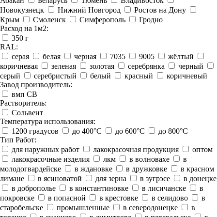
Абакан
Беларусь
Тюмень
Владивосток
Новокузнецк
Нижний Новгород
Ростов на Дону
Крым
Смоленск
Симферополь
Гродно
Расход на 1м2:
350 г
RAL:
серая
белая
черная
7035
9005
жёлтый
коричневая
зеленая
золотая
серебрянка
черный
серый
серебристый
белый
красный
коричневый
Завод производитель:
вмп СВ
Растворитель:
Сольвент
Температура использования:
1200 градусов
до 400°C
до 600°C
до 800°C
Тип Работ:
для наружных работ
лакокрасочная продукция
оптом
лакокрасочные изделия
лкм
в волновахе
в
молодогвардейске
в ждановке
в дружковке
в красном
лимане
в ясиноватой
для зерна
в зугрэсе
в донецке
в доброполье
в константиновке
в лисичанске
в
покровске
в попасной
в крестовке
в селидово
в
старобельске
промышленные
в северодонецке
в