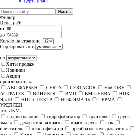
церта пласт
Фильтр
Цена,
руб
:
от
до
Кол-во на странице:
Сортировать по:
по
Хиты продаж
Новинки
Акции
производитель:
ABC ФАРБЕН
CERTA
CERTACOR
VinCORE
АСТРАТЕК
ВИНИКОР
ВМП
ВМП-НЕВА
НПК
ЯрЛИ
НПП СПЕКТР
НПФ ЭМАЛЬ
ТЕРМА
УРЕПЛЕН
тип ЛКМ:
гидроизоляция
гидрофобизатор
грунтовка
грунт-
эмаль
декоративная краска
краска-грунт
лак
очиститель
пластификатор
преобразователь ржавчины
эмаль
Краска
Покрытие
грунт эмаль
защитное