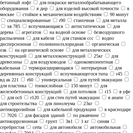
бетонный лофт
для покраски металлообрабатывающего
оборудования
в днр
для изделий высокой точности
в
москве
стойкое к механическим воздействиям
90 минут
специализированные
r90
станочная
для металла
хв 785
вспучивающаяся
антистатическая
для
дерева
агрегатов
на водной основе
безвоздушного
распыления
для кабеля
для станков ссс
водно
дисперсионная
поливинилхлоридная
органическая
озк
на органической основе
для металлических
конструкций
для металлоконструкций
25кг
для
древесины
для воздуховодов
однокомпонентная
кабельная
терморасширяющаяся
интерьерная
для
деревянных конструкций
вспучивающегося типа
r45
вд ак 221
r60
универсальная
для путей эвакуации
для пластика
тонкослойная
150 минут
для
железобетонных конструкций
для потолков
r15
в уфе
для осб
r120
для стен путей эвакуации
в анапе
для строительства
для линолеума
23кг
антикоррозийная
для кабельной продукции
в краснодаре
7026
для фасадов зданий
по ржавчине
антикоррозионная
грунт
3в1
1 кг
синяя
серебристая
certa
для автомобиля
автомобильная