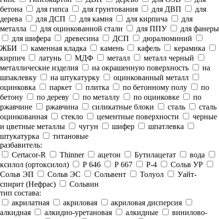
бетона
для гипса
для грунтования
для ДВП
для
дерева
для ДСП
для камня
для кирпича
для
металла
для оцинкованной стали
для ППУ
для фанеры
для шифера
древесина
ДСП
дюралюминий
ЖБИ
каменная кладка
камень
кафель
керамика
кирпич
латунь
МДФ
металл
металл черный
металлические изделия
на окрашенную поверхность
на
шпаклевку
на штукатурку
оцинкованный металл
оцинковка
паркет
плитка
по бетонному полу
по
бетону
по дереву
по металлу
по оцинковке
по
ржавчине
ржавчина
силикатные блоки
сталь
сталь
оцинкованная
стекло
цементные поверхности
черные
и цветные металлы
чугун
шифер
шпатлевка
штукатурка
титановые
разбавитель:
Certacor-R
Thinner
ацетон
Бутилацетат
вода
ксилол (ортоксилол)
Р 646
Р 667
Р-4
Сольв УР
Сольв ЭП
Сольв ЭС
Сольвент
Толуол
Уайт-
спирит (Нефрас)
Сольвин
тип состава:
акрилатная
акриловая
акриловая дисперсия
алкидная
алкидно-уретановая
алкидные
винилово-