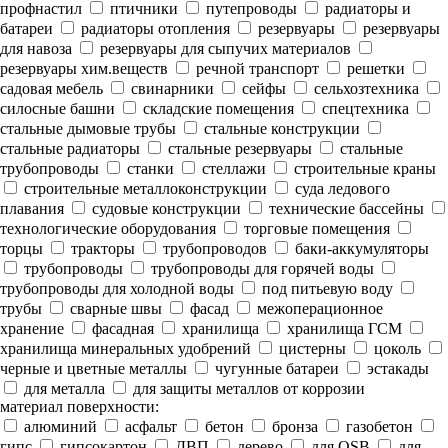
профнастил
птичники
путепроводы
радиаторы и
батареи
радиаторы отопления
резервуары
резервуары
для навоза
резервуары для сыпучих материалов
резервуары хим.веществ
речной транспорт
решетки
садовая мебель
свинарники
сейфы
сельхозтехника
силосные башни
складские помещения
спецтехника
стальные дымовые трубы
стальные конструкции
стальные радиаторы
стальные резервуары
стальные
трубопроводы
станки
стеллажи
строительные краны
строительные металлоконструкции
суда ледового
плавания
судовые конструкции
технические бассейны
технологические оборудования
торговые помещения
торцы
тракторы
трубопроводов
баки-аккумуляторы
трубопроводы
трубопроводы для горячей воды
трубопроводы для холодной воды
под питьевую воду
трубы
сварные швы
фасад
межоперационное
хранение
фасадная
хранилища
хранилища ГСМ
хранилища минеральных удобрений
цистерны
цоколь
черные и цветные металлы
чугунные батареи
эстакады
для металла
для защиты металлов от коррозии
материал поверхности:
алюминий
асфальт
бетон
бронза
газобетон
гипс
гипсокартон
ДВП
дерево
для OSB
для