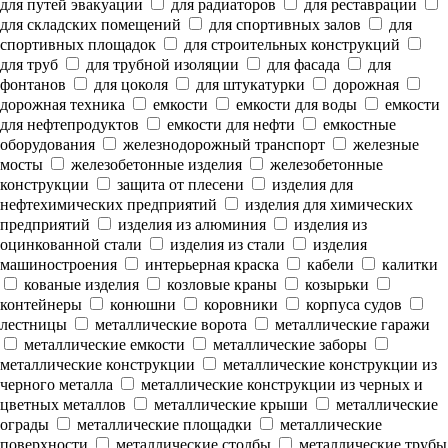
для путей эвакуации
для радиаторов
для реставрации
для складских помещений
для спортивных залов
для
спортивных площадок
для строительных конструкций
для труб
для трубной изоляции
для фасада
для
фонтанов
для цоколя
для штукатурки
дорожная
дорожная техника
емкости
емкости для воды
емкости
для нефтепродуктов
емкости для нефти
емкостные
оборудования
железнодорожный транспорт
железные
мосты
железобетонные изделия
железобетонные
конструкции
защита от плесени
изделия для
нефтехимических предприятий
изделия для химических
предприятий
изделия из алюминия
изделия из
оцинкованной стали
изделия из стали
изделия
машиностроения
интерьерная краска
кабели
калитки
кованые изделия
козловые краны
козырьки
контейнеры
конюшни
коровники
корпуса судов
лестницы
металлические ворота
металлические гаражи
металлические емкости
металлические заборы
металлические конструкции
металлические конструкции из
черного металла
металлические конструкции из черных и
цветных металлов
металлические крыши
металлические
ограды
металлические площадки
металлические
поверхности
металлические столбы
металлические трубы