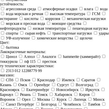
устойчивость:
агрессивная среда
атмосферные осадки
влага
вода
вода морская и речная
высокая температура
ГСМ
истирание
кислоты
коррозия
механическая нагрузки
морская и пресная вода
моющие средства
нефтепродукты
низкая температура
пешеходная нагрузка
спирты
сырая нефть
транспортные нагрузки
удары
УФ-излучение
химические вещества
щелочи
Цвет:
балтика
Лакокрасочные материалы:
Цинол
Алпол
Аналоги
hammerite (хаммерайт)
тиккурила
пф 115
престиж
ту технические характеристики:
2313 012 12288779 99
магазин:
СПб
Псков
Краснодар
Ижевск
Саратов
Казань
Омск
Оренбург
Сургут
Волгоград
Красноярск
Екатеринбург
Новосибирск
Иркутск
Барнаул
Рязань
Томск
Хабаровск
Киров
Воронеж
Орел
Москва
Курск
Липецк
Минск
Санкт Петербург
Белгород
Челябинск
Тамбов