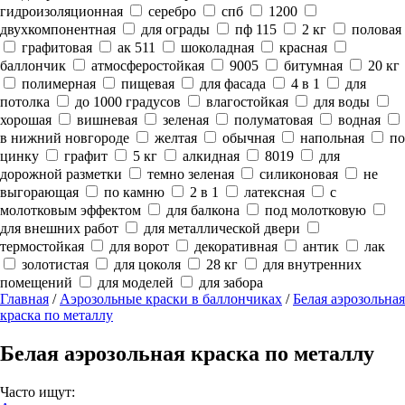
гидроизоляционная
серебро
спб
1200
двухкомпонентная
для ограды
пф 115
2 кг
половая
графитовая
ак 511
шоколадная
красная
баллончик
атмосферостойкая
9005
битумная
20 кг
полимерная
пищевая
для фасада
4 в 1
для
потолка
до 1000 градусов
влагостойкая
для воды
хорошая
вишневая
зеленая
полуматовая
водная
в нижний новгороде
желтая
обычная
напольная
по
цинку
графит
5 кг
алкидная
8019
для
дорожной разметки
темно зеленая
силиконовая
не
выгорающая
по камню
2 в 1
латексная
с
молотковым эффектом
для балкона
под молотковую
для внешних работ
для металлической двери
термостойкая
для ворот
декоративная
антик
лак
золотистая
для цоколя
28 кг
для внутренних
помещений
для моделей
для забора
Главная
/
Аэрозольные краски в баллончиках
/
Белая аэрозольная
краска по металлу
Белая аэрозольная краска по металлу
Часто ищут: