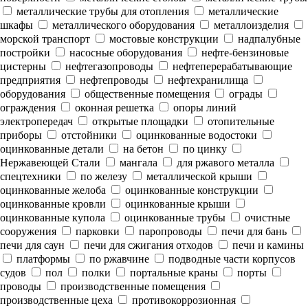
металлические трубы для отопления
металлические
шкафы
металлического оборудования
металлоизделия
морской транспорт
мостовые конструкции
надпалубные
постройки
насосные оборудования
нефте-бензиновые
цистерны
нефтегазопроводы
нефтеперерабатывающие
предприятия
нефтепроводы
нефтехранилища
оборудования
общественные помещения
ограды
ограждения
оконная решетка
опоры линий
электропередач
открытые площадки
отопительные
приборы
отстойники
оцинкованные водостоки
оцинкованные детали
на бетон
по цинку
Нержавеющей Стали
мангала
для ржавого металла
спецтехники
по железу
металлической крыши
оцинкованные желоба
оцинкованные конструкции
оцинкованные кровли
оцинкованные крыши
оцинкованные купола
оцинкованные трубы
очистные
сооружения
парковки
паропроводы
печи для бань
печи для саун
печи для сжигания отходов
печи и камины
платформы
по ржавчине
подводные части корпусов
судов
пол
полки
портальные краны
порты
проводы
производственные помещения
производственные цеха
противокоррозионная