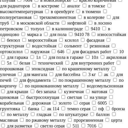
голубая
7004
в новосибирске
красно коричневая
для радиаторов
в костроме
аналог
в томске
высокотемпературная
в оренбурге
в тюмени
полиуретановая
трехкомпонентная
в колерове
для
труб
в московской области
нефтяной
в лосино
петровском
толуол
в калининграде
9410
в
одинцово
марка а
для пола
9410 78
износостойкая
бензол
морозостойкая
ксилол
фасадная
структурная
водостойкая
сольвент
резиновая
ортоксилол
наружная
646
для фасадных работ
10
для гаража
1л
для пола в гараже
10л
акриловая
5л
белая
технический
для внутренних работ
порошковая
эпоксидная
по крашенному металлу
уличная
для мангала
для бассейна
3 кг
ак
для
печей
для фундамента
по покрашенному металлу
по
кирпичу
по оцинкованному металлу
водоэмульсионная
для крыши
без запаха
кузнечная
матовая
цинковая
быстросохнущая
светлая
на улице
корабельная
дорожная
золото
серая
6005
грунтовка
банка
ак 114
темно серая
пф
бронза
по металлу
гладкая
по штукатурке
баллон
масляная
по ржавому металлу
прорезиненная
церта
для разметки
светло серая
511
7016