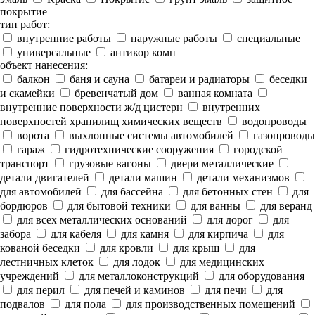
покрытие
тип работ:
внутренние работы
наружные работы
специальные
универсальные
антикор комп
объект нанесения:
балкон
баня и сауна
батареи и радиаторы
беседки
и скамейки
бревенчатый дом
ванная комната
внутренние поверхности ж/д цистерн
внутренних
поверхностей хранилищ химических веществ
водопроводы
ворота
выхлопные системы автомобилей
газопроводы
гараж
гидротехнические сооружения
городской
транспорт
грузовые вагоны
двери металлические
детали двигателей
детали машин
детали механизмов
для автомобилей
для бассейна
для бетонных стен
для
бордюров
для бытовой техники
для ванны
для веранд
для всех металлических оснований
для дорог
для
забора
для кабеля
для камня
для кирпича
для
кованой беседки
для кровли
для крыш
для
лестничных клеток
для лодок
для медицинских
учреждений
для металлоконструкций
для оборудования
для перил
для печей и каминов
для печи
для
подвалов
для пола
для производственных помещений