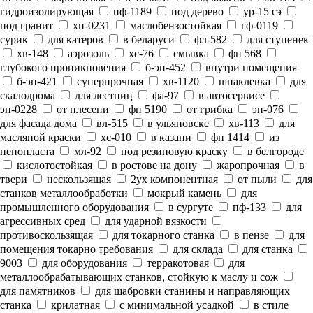
гидроизолирующая
пф-1189
под дерево
ур-15 сэ
под гранит
хп-0231
маслобензостойкая
гф-0119
сурик
для катеров
в беларуси
фл-582
для ступенек
хв-148
аэрозоль
хс-76
смывка
фп 568
глубокого проникновения
б-эп-452
внутри помещения
б-эп-421
суперпрочная
хв-1120
шпаклевка
для
скалодрома
для лестниц
фа-97
в автосервисе
эп-0228
от плесени
фп 5190
от грибка
эп-076
для фасада дома
вл-515
в ульяновске
хв-113
для
масляной краски
хс-010
в казани
фп 1414
из
пенопласта
мл-92
под резиновую краску
в белгороде
кислотостойкая
в ростове на дону
жаропрочная
в
твери
нескользящая
2ух компонентная
от пыли
для
станков металлообработки
мокрый камень
для
промышленного оборудования
в сургуте
пф-133
для
агрессивных сред
для ударной вязкости
противоскользящая
для токарного станка
в пензе
для
помещения токарно требования
для склада
для станка
9003
для оборудования
терракотовая
для
металлообрабатывающих станков, стойкую к маслу и сож
для памятников
для шабровки станины и направляющих
станка
крилатная
с минимальной усадкой
в стиле