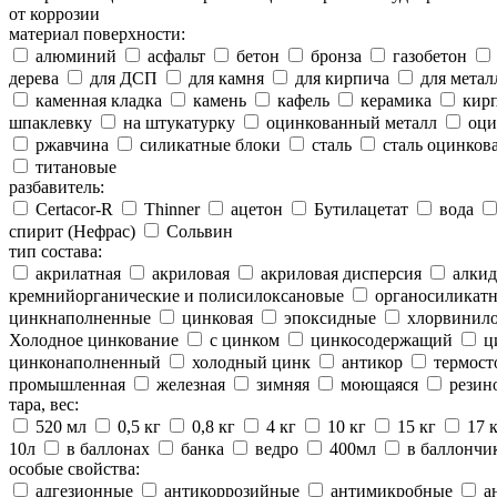
от коррозии
материал поверхности:
алюминий
асфальт
бетон
бронза
газобетон
дерева
для ДСП
для камня
для кирпича
для метал
каменная кладка
камень
кафель
керамика
кир
шпаклевку
на штукатурку
оцинкованный металл
оци
ржавчина
силикатные блоки
сталь
сталь оцинков
титановые
разбавитель:
Certacor-R
Thinner
ацетон
Бутилацетат
вода
спирит (Нефрас)
Сольвин
тип состава:
акрилатная
акриловая
акриловая дисперсия
алкид
кремнийорганические и полисилоксановые
органосиликатн
цинкнаполненные
цинковая
эпоксидные
хлорвинило
Холодное цинкование
с цинком
цинкосодержащий
ц
цинконаполненный
холодный цинк
антикор
термост
промышленная
железная
зимняя
моющаяся
резин
тара, вес:
520 мл
0,5 кг
0,8 кг
4 кг
10 кг
15 кг
17 
10л
в баллонах
банка
ведро
400мл
в баллончи
особые свойства:
адгезионные
антикоррозийные
антимикробные
а