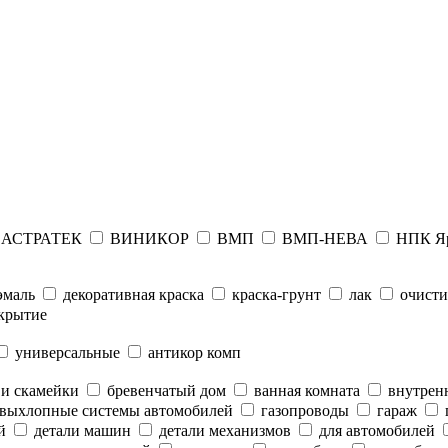
АСТРАТЕК
ВИНИКОР
ВМП
ВМП-НЕВА
НПК Я
эмаль
декоративная краска
краска-грунт
лак
очисти
крытие
универсальные
антикор комп
 и скамейки
бревенчатый дом
ванная комната
внутренн
выхлопные системы автомобилей
газопроводы
гараж
й
детали машин
детали механизмов
для автомобилей