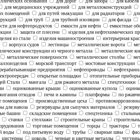
аллических оснований
для дорог
для забора
для кабеля
для медицинских учреждений
для металлоконструкций
ых помещений
для путей эвакуации
для радиаторов
для
трукций
для труб
для трубной изоляции
для фасада
сти для нефтепродуктов
емкости для нефти
емкостные об
укции
защита от плесени
изделия для нефтехимических п
делия из стали
изделия машиностроения
интерьерная крас
и
корпуса судов
лестницы
металлические ворота
мет
лические конструкции из черного металла
металлические ко
металлические поверхности
металлические столбы
мет
аллоизделия
морской транспорт
мостовые конструкции
рерабатывающие предприятия
нефтепроводы
нефтехрани
ектропередач
открытые площадки
отопительные прибор
ей Стали
мангала
для ржавого металла
спецтехники
ли
оцинкованные крыши
оцинкованные купола
оцинк
жигания отходов
печи и камины
платформы
по ржавч
е помещения
производственные цеха
противокоррозионн
ы для навоза
резервуары для сыпучих материалов
резерву
ые башни
складские помещения
спецтехника
стальны
станки
стеллажи
строительные краны
строительны
орудования
торговые помещения
торцы
тракторы
т
й воды
под питьевую воду
трубы
сварные швы
фас
цистерны
цоколь
черные и цветные металлы
чугунны