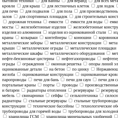
бытовой техники
для ванны
для веранд
для всех мет
кровли
для крыш
для лестничных клеток
для лодок
для печи
для подвалов
для пола
для производственн
залов
для спортивных площадок
для строительных конс
дорожная техника
емкости
емкости для воды
емко
мосты
железобетонные изделия
железобетонные констр
изделия из алюминия
изделия из оцинкованной стали
из
краны
козырьки
контейнеры
конюшни
коровник
металлические заборы
металлические конструкции
метал
крыши
металлические ограды
металлические площадки
металлические шкафы
металлического оборудования
мет
нефте-бензиновые цистерны
нефтегазопроводы
нефтепе
ограды
ограждения
оконная решетка
опоры линий эл
оцинкованные детали
на бетон
по цинку
Нержавеющ
желоба
оцинкованные конструкции
оцинкованные кров
паропроводы
печи для бань
печи для саун
печи для с
портальные краны
порты
проводы
производственны
и батареи
радиаторы отопления
резервуары
резервуар
мебель
свинарники
сейфы
сельхозтехника
силосн
радиаторы
стальные резервуары
стальные трубопроводы
конструкции
технические бассейны
технологические об
трубопроводы для горячей воды
трубопроводы для холодно
хранилища ГСМ
хранилища минеральных удобрений