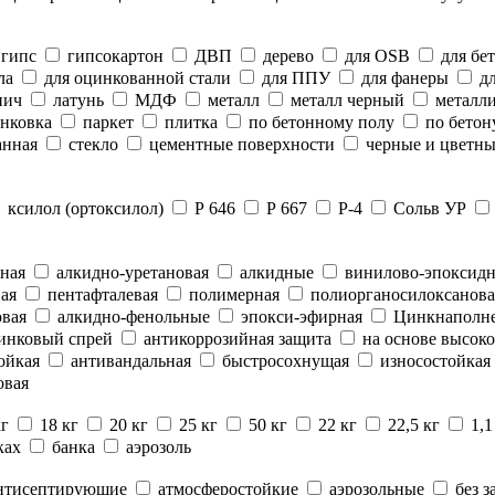
гипс
гипсокартон
ДВП
дерево
для OSB
для бе
ла
для оцинкованной стали
для ППУ
для фанеры
дл
пич
латунь
МДФ
металл
металл черный
металли
нковка
паркет
плитка
по бетонному полу
по бетон
анная
стекло
цементные поверхности
черные и цветны
ксилол (ортоксилол)
Р 646
Р 667
Р-4
Сольв УР
ная
алкидно-уретановая
алкидные
винилово-эпоксид
ая
пентафталевая
полимерная
полиорганосилоксанова
вая
алкидно-фенольные
эпокси-эфирная
Цинкнаполн
инковый спрей
антикоррозийная защита
на основе высоко
ойкая
антивандальная
быстросохнущая
износостойкая
овая
кг
18 кг
20 кг
25 кг
50 кг
22 кг
22,5 кг
1,1
ках
банка
аэрозоль
нтисептирующие
атмосферостойкие
аэрозольные
без з