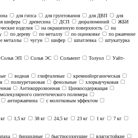
тона
для гипса
для грунтования
для ДВП
для
я шифера
древесина
ДСП
дюралюминий
ЖБИ
ческие изделия
на окрашенную поверхность
на
у
по дереву
по металлу
по оцинковке
по ржавчине
е металлы
чугун
шифер
шпатлевка
штукатурка
Сольв ЭП
Сольв ЭС
Сольвент
Толуол
Уайт-
ные
водная
глифталевые
кремнийорганическая
я
полиуретановая
фенольные
хлоркаучуковая
енная
Антикоррозионная
Цинкосодержащая
молекулярного синтетического полимера
антиржавчина
с молотковым эффектом
 кг
1,5 кг
38 кг
24,5 кг
23 кг
1 кг
7 кг
апаха
биоцидные
быстросохнущие
влагостойкие