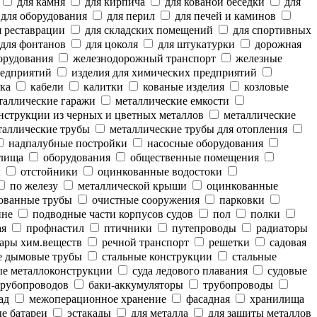
для камня
для кирпича
для кованой беседки
для
для оборудования
для перил
для печей и каминов
 реставрации
для складских помещений
для спортивных
для фонтанов
для цоколя
для штукатурки
дорожная
орудования
железнодорожный транспорт
железные
редприятий
изделия для химических предприятий
ка
кабели
калитки
кованые изделия
козловые
аллические гаражи
металлические емкости
нструкции из черных и цветных металлов
металлические
аллические трубы
металлические трубы для отопления
надпалубные постройки
насосные оборудования
лища
оборудования
общественные помещения
ы
отстойники
оцинкованные водостоки
по железу
металлической крыши
оцинкованные
ованные трубы
очистные сооружения
парковки
ине
подводные части корпусов судов
пол
полки
ая
профнастил
птичники
путепроводы
радиаторы
ары хим.веществ
речной транспорт
решетки
садовая
е дымовые трубы
стальные конструкции
стальные
е металлоконструкции
суда ледового плавания
судовые
рубопроводов
баки-аккумуляторы
трубопроводы
ад
межоперационное хранение
фасадная
хранилища
е батареи
эстакады
для металла
для защиты металлов