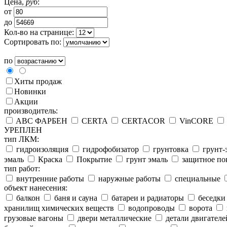
Цена,
руб
:
от
до
Кол-во на странице:
Сортировать по:
по
Хиты продаж
Новинки
Акции
производитель:
ABC ФАРБЕН
CERTA
CERTACOR
VinCORE
УРЕПЛЕН
тип ЛКМ:
гидроизоляция
гидрофобизатор
грунтовка
грунт-
эмаль
Краска
Покрытие
грунт эмаль
защитное по
тип работ:
внутренние работы
наружные работы
специальные
объект нанесения:
балкон
баня и сауна
батареи и радиаторы
беседки
хранилищ химических веществ
водопроводы
ворота
грузовые вагоны
двери металлические
детали двигателе