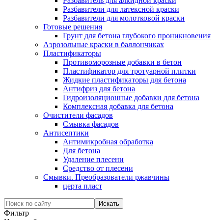
Разбавитель для алкидной краски
Разбавители для латексной краски
Разбавители для молотковой краски
Готовые решения
Грунт для бетона глубокого проникновения
Аэрозольные краски в баллончиках
Пластификаторы
Противоморозные добавки в бетон
Пластификатор для тротуарной плитки
Жидкие пластификаторы для бетона
Антифриз для бетона
Гидроизоляционные добавки для бетона
Комплексная добавка для бетона
Очистители фасадов
Смывка фасадов
Антисептики
Антимикробная обработка
Для бетона
Удаление плесени
Средство от плесени
Смывки. Преобразователи ржавчины
церта пласт
Фильтр