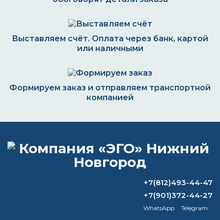
Выставляем счёт. Оплата через банк, картой
или наличными
Формируем заказ и отправляем транспортной
компанией
ВОПРОС-ОТВЕТ
Грунт вл-02 технические
+7(812)493-44-47
характеристики
+7(901)372-44-27
WhatsApp
Telegram
Можно ли использовать краску на