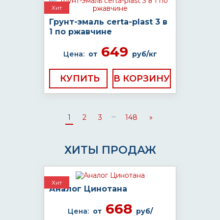
Хит
Грунт-эмаль certa-plast 3 в
1 по ржавчине
649
Цена:
от
руб/кг
КУПИТЬ
...
1
2
3
148
»
ХИТЫ ПРОДАЖ
Хит
Аналог Цинотана
668
Цена:
от
руб/