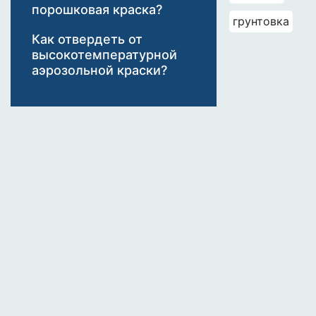
п
порошковая краска?
о
грунтовка
м
Как отвердеть от
е
высокотемпературной
т
аэрозольной краски?
а
л
л
у
:
О
б
з
о
р
,
с
в
о
й
с
т