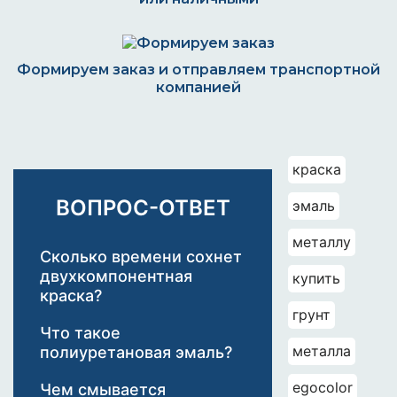
Формируем заказ и отправляем транспортной
компанией
К
краска
р
а
ВОПРОС-ОТВЕТ
эмаль
с
к
металлу
а
Сколько времени сохнет
ш
двухкомпонентная
купить
а
краска?
р
грунт
о
Что такое
в
металла
полиуретановая эмаль?
а
я
egocolor
Чем смывается