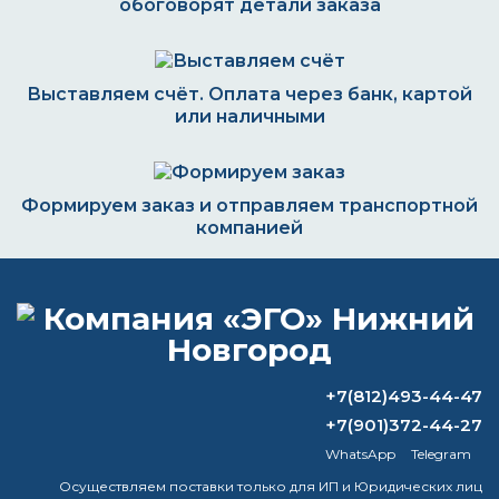
обоговорят детали заказа
Выставляем счёт. Оплата через банк, картой
или наличными
Формируем заказ и отправляем транспортной
компанией
ВОПРОС-ОТВЕТ
+7(812)493-44-47
Какая краска лучше: полиуретановая
+7(901)372-44-27
или акриловая?
WhatsApp
Telegram
Чем можно заменить растворитель
Осуществляем поставки только для ИП и Юридических лиц