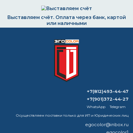
Выставляем счёт. Оплата через банк, картой
или наличными
Формируем заказ и отправляем транспортной
компанией
ВОПРОС-ОТВЕТ
+7(812)493-44-47
+7(901)372-44-27
Каков расход Изолэп мастик?
WhatsApp
Telegram
не сможете подобрать краску для
Осуществляем поставки только для ИП и Юридических лиц
покраски наружней части гильз ДВС
egocolor@inbox.ru
egocolor1