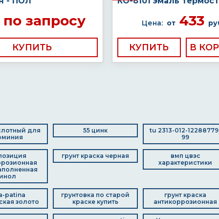
н - ПОЛ
КО-8101 эмаль термос
по запросу
433
Цена:
от
ру
КУПИТЬ
КУПИТЬ
слотный для
55 цинк
tu 2313-012-12288779
юминия
99
позиция
грунт краска черная
вмп цвэс
ррозионная
характеристики
аполненная
инол
a-patina
грунтовка по старой
грунт краска
ская золото
краске купить
антикоррозионная