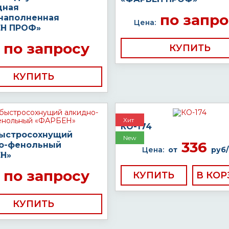
дная
по запро
наполненная
Цена:
Н ПРОФ»
по запросу
КУПИТЬ
КУПИТЬ
Хит
КО-174
быстросохнущий
New
336
о-фенольный
Цена:
от
руб/
Н»
по запросу
КУПИТЬ
КУПИТЬ