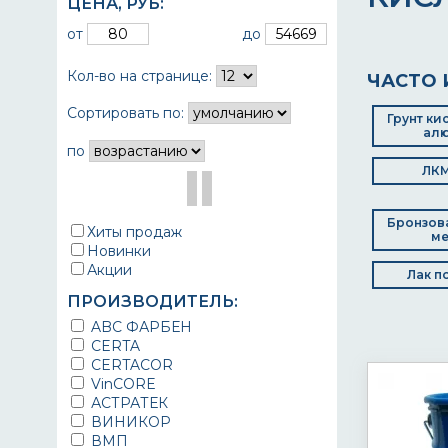
ЦЕНА,
РУБ
:
от
до
Кол-во на странице:
ЧАСТО 
Сортировать по:
Грунт ки
ал
по
ЛКМ
Бронзова
Хиты продаж
ме
Новинки
Акции
Лак п
ПРОИЗВОДИТЕЛЬ:
ABC ФАРБЕН
CERTA
CERTACOR
VinCORE
АСТРАТЕК
ВИНИКОР
ВМП