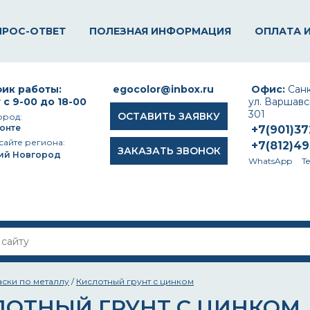
ПРОС-ОТВЕТ
ПОЛЕЗНАЯ ИНФОРМАЦИЯ
ОПЛАТА 
ик работы:
egocolor@inbox.ru
Офис:
Санк
 с 9-00 до 18-00
ул. Варшавск
301
ОСТАВИТЬ ЗАЯВКУ
ород:
онте
+7(901)3
сайте региона:
+7(812)4
ЗАКАЗАТЬ ЗВОНОК
ий Новгород
WhatsApp
T
аски по металлу
/
Кислотный грунт с цинком
ЛОТНЫЙ ГРУНТ С ЦИНКОМ