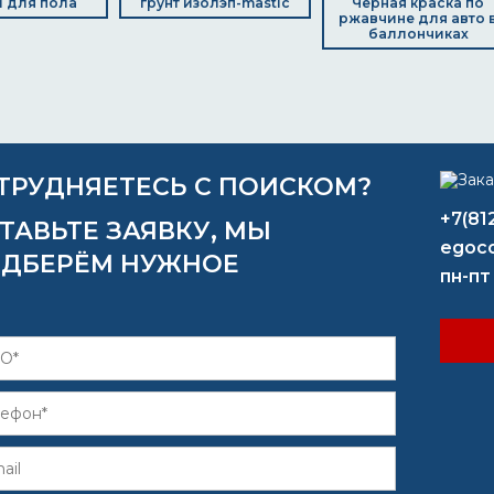
 для пола
грунт изолэп-mastic
Черная краска по
ржавчине для авто 
баллончиках
ТРУДНЯЕТЕСЬ С ПОИСКОМ?
+7(81
ТАВЬТЕ ЗАЯВКУ, МЫ
egoco
ДБЕРЁМ НУЖНОЕ
пн-пт