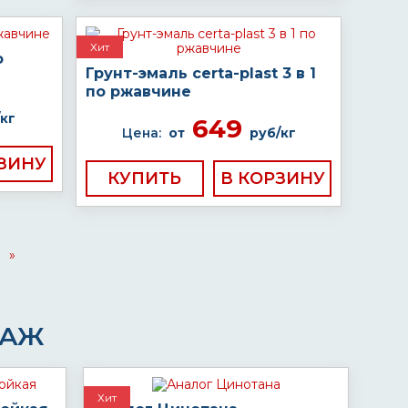
Хит
о
Грунт-эмаль certa-plast 3 в 1
по ржавчине
кг
649
Цена:
от
руб/кг
КУПИТЬ
»
ДАЖ
Хит