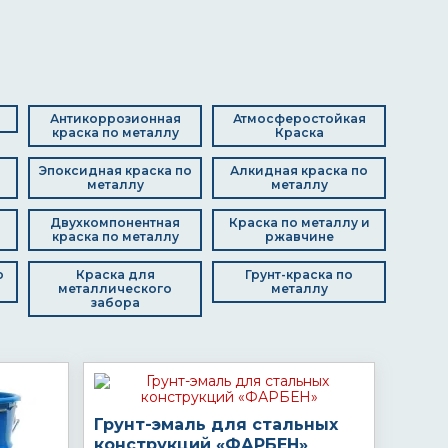
Антикоррозионная
Атмосферостойкая
краска по металлу
Краска
Эпоксидная краска по
Алкидная краска по
металлу
металлу
Двухкомпонентная
Краска по металлу и
краска по металлу
ржавчине
о
Краска для
Грунт-краска по
металлического
металлу
забора
Грунт-эмаль для стальных
конструкций «ФАРБЕН»