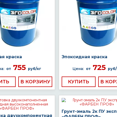
ая краска
Эпоксидная краска
755
725
а:
от
руб/кг
Цена:
от
руб/
ИТЬ
КУПИТЬ
Грунт-эмаль 2к ПУ экс
вка двухкомпонентная
«ФАРБЕН ПРОФ»