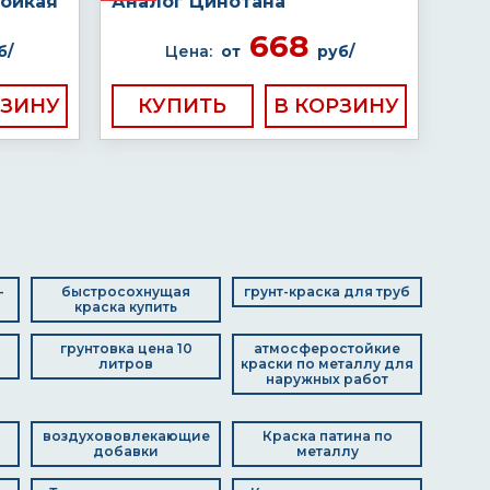
тойкая
Аналог Цинотана
668
б/
Цена:
от
руб/
КУПИТЬ
-
быстросохнущая
грунт-краска для труб
краска купить
грунтовка цена 10
атмосферостойкие
литров
краски по металлу для
наружных работ
воздухововлекающие
Краска патина по
добавки
металлу