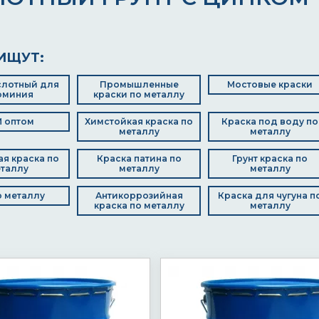
ИЩУТ:
слотный для
Промышленные
Мостовые краски
юминия
краски по металлу
 оптом
Химстойкая краска по
Краска под воду по
металлу
металлу
я краска по
Краска патина по
Грунт краска по
таллу
металлу
металлу
о металлу
Антикоррозийная
Краска для чугуна п
краска по металлу
металлу