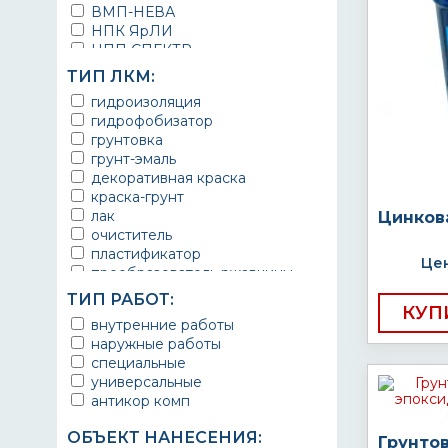
ВМП-НЕВА
НПК ЯрЛИ
НПП СПЕКТР
НПФ ЭМАЛЬ
ТИП ЛКМ:
ТЕРМА
гидроизоляция
УРЕПЛЕН
гидрофобизатор
грунтовка
грунт-эмаль
декоративная краска
краска-грунт
лак
Цинков
очиститель
пластификатор
Цен
преобразователь ржавчины
эмаль
ТИП РАБОТ:
Краска
КУП
внутренние работы
Покрытие
наружные работы
грунт эмаль
специальные
защитное покрытие
универсальные
антикор комп
ОБЪЕКТ НАНЕСЕНИЯ:
Грунто