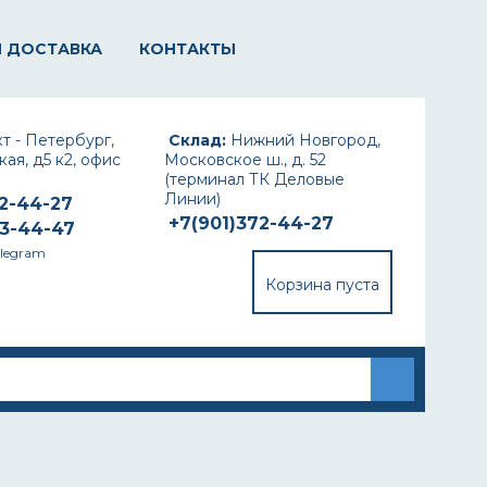
И ДОСТАВКА
КОНТАКТЫ
т - Петербург,
Склад:
Нижний Новгород,
ая, д5 к2, офис
Московское ш., д. 52
(терминал ТК Деловые
Линии)
72-44-27
+7(901)372-44-27
93-44-47
elegram
Корзина пуста