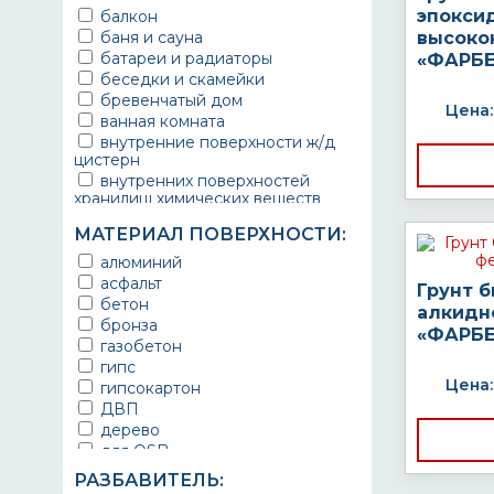
эпокси
балкон
баня и сауна
высоко
батареи и радиаторы
«ФАРБЕ
беседки и скамейки
бревенчатый дом
Цена:
ванная комната
внутренние поверхности ж/д
цистерн
внутренних поверхностей
хранилищ химических веществ
водопроводы
МАТЕРИАЛ ПОВЕРХНОСТИ:
ворота
выхлопные системы
алюминий
автомобилей
асфальт
Грунт 
газопроводы
бетон
алкидн
гараж
бронза
«ФАРБЕ
гидротехнические сооружения
газобетон
городской транспорт
гипс
грузовые вагоны
Цена:
гипсокартон
двери металлические
ДВП
детали двигателей
дерево
детали машин
для OSB
детали механизмов
для бетона
РАЗБАВИТЕЛЬ:
для автомобилей
для гипса