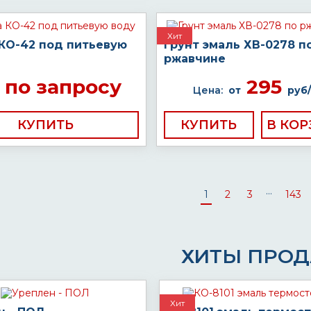
Хит
 КО-42 под питьевую
Грунт эмаль ХВ-0278 п
ржавчине
по запросу
295
Цена:
от
руб/
КУПИТЬ
КУПИТЬ
...
1
2
3
143
ХИТЫ ПРО
Хит