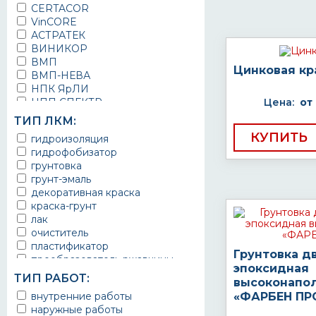
CERTACOR
VinCORE
АСТРАТЕК
ВИНИКОР
ВМП
Цинковая кр
ВМП-НЕВА
НПК ЯрЛИ
НПП СПЕКТР
Цена:
от
НПФ ЭМАЛЬ
ТИП ЛКМ:
ТЕРМА
КУПИТЬ
гидроизоляция
УРЕПЛЕН
гидрофобизатор
грунтовка
грунт-эмаль
декоративная краска
краска-грунт
лак
очиститель
пластификатор
Грунтовка д
преобразователь ржавчины
эпоксидная
эмаль
ТИП РАБОТ:
высоконапо
Краска
внутренние работы
«ФАРБЕН ПР
Покрытие
наружные работы
грунт эмаль