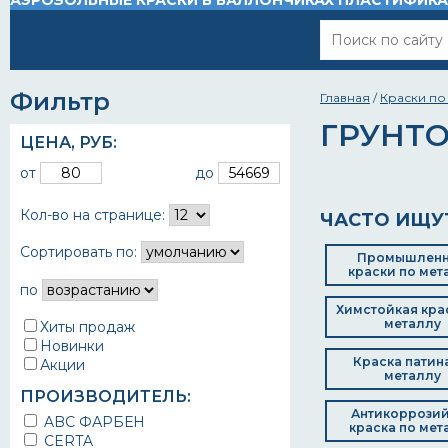
АЭРОЗОЛЬНЫЕ КРАСКИ В БАЛЛОНЧИКАХ
ПЛАСТИФИК
Фильтр
Главная
/
Краски по
ГРУНТОВ
ЦЕНА,
РУБ
:
от
до
Кол-во на странице:
ЧАСТО ИЩУ
Сортировать по:
Промышлен
краски по мет
по
Химстойкая кра
металлу
Хиты продаж
Новинки
Краска патин
Акции
металлу
ПРОИЗВОДИТЕЛЬ:
Антикоррози
ABC ФАРБЕН
краска по мет
CERTA