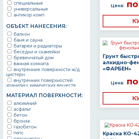
по
специальные
защитное покрытие
Цена:
универсальные
антикор комп
К
ОБЪЕКТ НАНЕСЕНИЯ:
балкон
баня и сауна
батареи и радиаторы
беседки и скамейки
Грунт быстр
бревенчатый дом
алкидно-фе
ванная комната
«ФАРБЕН»
внутренние поверхности ж/д
цистерн
по
внутренних поверхностей
Цена:
хранилищ химических веществ
водопроводы
МАТЕРИАЛ ПОВЕРХНОСТИ:
ворота
К
выхлопные системы
алюминий
автомобилей
асфальт
газопроводы
бетон
гараж
бронза
гидротехнические сооружения
газобетон
городской транспорт
гипс
Краска КО-4
грузовые вагоны
гипсокартон