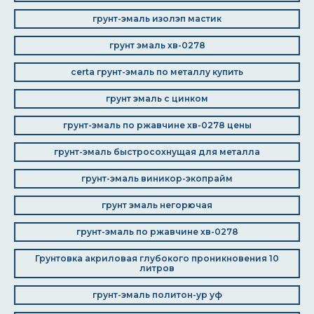
грунт-эмаль изолэп мастик
грунт эмаль хв-0278
certa грунт-эмаль по металлу купить
грунт эмаль с цинком
грунт-эмаль по ржавчине хв-0278 цены
грунт-эмаль быстросохнущая для металла
грунт-эмаль виникор-экопрайм
грунт эмаль негорючая
грунт-эмаль по ржавчине хв-0278
Грунтовка акриловая глубокого проникновения 10
литров
грунт-эмаль политон-ур уф