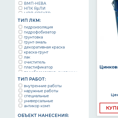
ВМП-НЕВА
НПК ЯрЛИ
НПП СПЕКТР
НПФ ЭМАЛЬ
ТИП ЛКМ:
ТЕРМА
гидроизоляция
УРЕПЛЕН
гидрофобизатор
грунтовка
грунт-эмаль
декоративная краска
краска-грунт
лак
очиститель
Цинков
пластификатор
преобразователь ржавчины
эмаль
ТИП РАБОТ:
Краска
внутренние работы
Покрытие
наружные работы
грунт эмаль
Цен
специальные
защитное покрытие
универсальные
антикор комп
КУП
ОБЪЕКТ НАНЕСЕНИЯ: