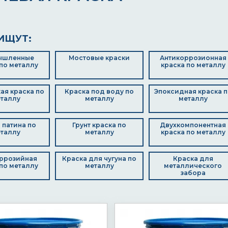
ИЩУТ:
ышленные
Мостовые краски
Антикоррозионная
по металлу
краска по металлу
ая краска по
Краска под воду по
Эпоксидная краска п
таллу
металлу
металлу
 патина по
Грунт краска по
Двухкомпонентная
таллу
металлу
краска по металлу
ррозийная
Краска для чугуна по
Краска для
по металлу
металлу
металлического
забора