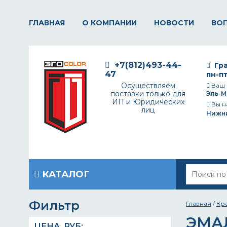
ГЛАВНАЯ
О КОМПАНИИ
НОВОСТИ
ВО
+7(812)493-44-
Гра
47
пн-пт
Осуществляем
Ваш 
поставки только для
Эль-М
ИП и Юридических
Вы н
лиц
Нижн
КАТАЛОГ
Фильтр
Главная
/
Кр
ЭМА
ЦЕНА,
РУБ
: