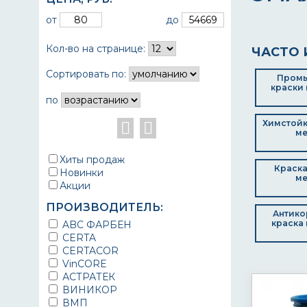
от
до
Кол-во на странице:
ЧАСТО 
Сортировать по:
Пром
краски 
по
Химстойк
ме
Хиты продаж
Краска
Новинки
ме
Акции
ПРОИЗВОДИТЕЛЬ:
Антико
краска 
ABC ФАРБЕН
CERTA
CERTACOR
VinCORE
АСТРАТЕК
ВИНИКОР
ВМП