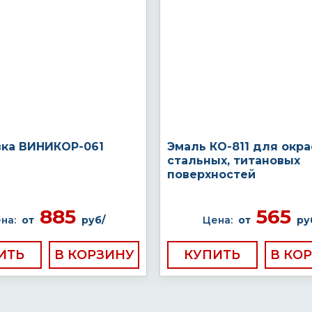
вка ВИНИКОР-061
Эмаль КО-811 для окра
стальных, титановых
поверхностей
885
565
на:
от
руб/
Цена:
от
ру
ИТЬ
КУПИТЬ