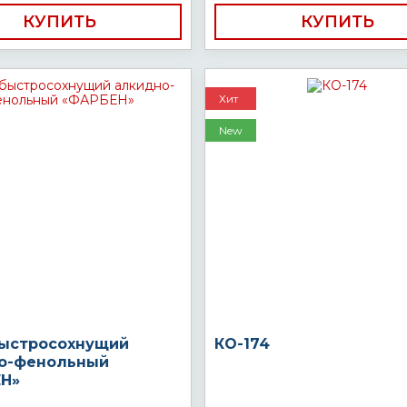
КУПИТЬ
КУПИТЬ
Хит
New
быстросохнущий
КО-174
о-фенольный
Н»