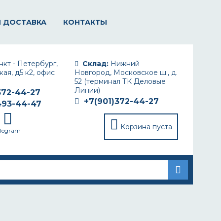
И ДОСТАВКА
КОНТАКТЫ
кт - Петербург,
Склад:
Нижний
ая, д5 к2, офис
Новгород, Московское ш., д.
52 (терминал ТК Деловые
Линии)
372-44-27
+7(901)372-44-27
493-44-47
Корзина пуста
elegram