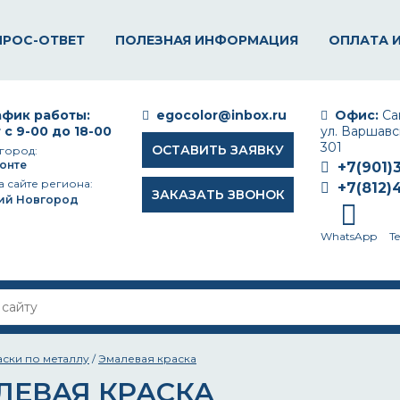
ПРОС-ОТВЕТ
ПОЛЕЗНАЯ ИНФОРМАЦИЯ
ОПЛАТА 
фик работы:
egocolor@inbox.ru
Офис:
Сан
 с 9-00 до 18-00
ул. Варшавск
301
ОСТАВИТЬ ЗАЯВКУ
город:
онте
+7(901)
а сайте региона:
+7(812)
ЗАКАЗАТЬ ЗВОНОК
ий Новгород
WhatsApp
T
аски по металлу
/
Эмалевая краска
ЛЕВАЯ КРАСКА