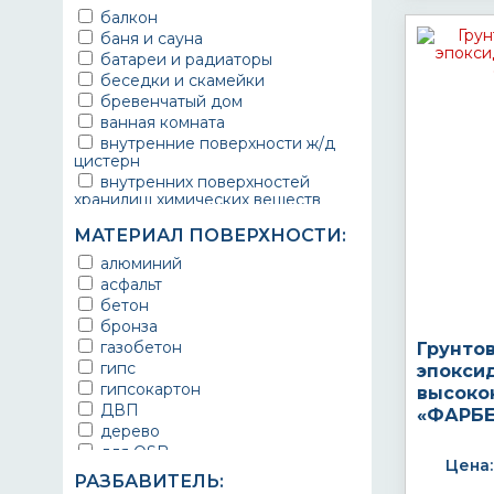
балкон
баня и сауна
батареи и радиаторы
беседки и скамейки
бревенчатый дом
ванная комната
внутренние поверхности ж/д
цистерн
внутренних поверхностей
хранилищ химических веществ
водопроводы
МАТЕРИАЛ ПОВЕРХНОСТИ:
ворота
выхлопные системы
алюминий
автомобилей
асфальт
газопроводы
бетон
гараж
бронза
гидротехнические сооружения
газобетон
Грунто
городской транспорт
гипс
эпокси
грузовые вагоны
гипсокартон
высоко
двери металлические
ДВП
«ФАРБЕ
детали двигателей
дерево
детали машин
для OSB
Цена:
детали механизмов
для бетона
РАЗБАВИТЕЛЬ:
для автомобилей