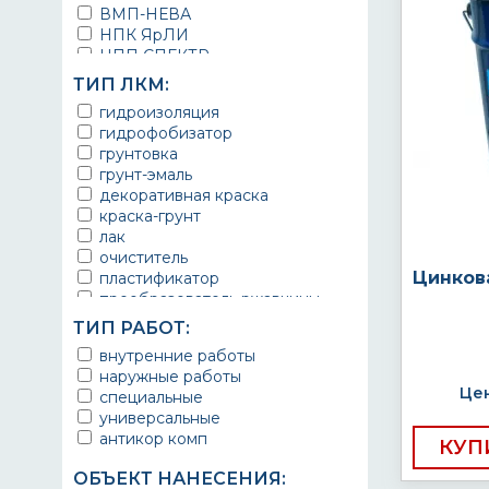
ВМП-НЕВА
НПК ЯрЛИ
НПП СПЕКТР
НПФ ЭМАЛЬ
ТИП ЛКМ:
ТЕРМА
гидроизоляция
УРЕПЛЕН
гидрофобизатор
грунтовка
грунт-эмаль
декоративная краска
краска-грунт
лак
очиститель
Цинков
пластификатор
преобразователь ржавчины
эмаль
ТИП РАБОТ:
Краска
внутренние работы
Покрытие
наружные работы
грунт эмаль
Цен
специальные
защитное покрытие
универсальные
антикор комп
КУП
ОБЪЕКТ НАНЕСЕНИЯ: