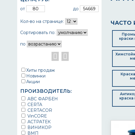
от
до
Кол-во на странице:
ЧАСТО 
Сортировать по:
Пром
краски 
по
Химстойк
ме
Хиты продаж
Краска
Новинки
ме
Акции
ПРОИЗВОДИТЕЛЬ:
Антико
краска 
ABC ФАРБЕН
CERTA
CERTACOR
VinCORE
АСТРАТЕК
ВИНИКОР
ВМП