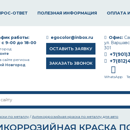
ПРОС-ОТВЕТ
ПОЛЕЗНАЯ ИНФОРМАЦИЯ
ОПЛАТА 
фик работы:
egocolor@inbox.ru
Офис:
Сан
 с 9-00 до 18-00
ул. Варшавск
301
ОСТАВИТЬ ЗАЯВКУ
город:
онте
+7(901)
а сайте региона:
+7(812)
ЗАКАЗАТЬ ЗВОНОК
ий Новгород
WhatsApp
T
аски по металлу
/
Антикоррозийная краска по металлу для авто
ИКОРРОЗИЙНАЯ КРАСКА ПО