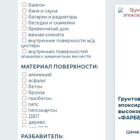
балкон
баня и сауна
батареи и радиаторы
беседки и скамейки
бревенчатый дом
ванная комната
внутренние поверхности ж/д
цистерн
внутренних поверхностей
хранилищ химических веществ
водопроводы
МАТЕРИАЛ ПОВЕРХНОСТИ:
ворота
выхлопные системы
алюминий
автомобилей
асфальт
газопроводы
бетон
гараж
бронза
гидротехнические сооружения
газобетон
Грунто
городской транспорт
гипс
эпокси
грузовые вагоны
гипсокартон
высоко
двери металлические
ДВП
«ФАРБЕ
детали двигателей
дерево
детали машин
для OSB
Цена:
детали механизмов
для бетона
РАЗБАВИТЕЛЬ:
для автомобилей