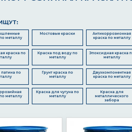
ИЩУТ:
ышленные
Мостовые краски
Антикоррозионная
по металлу
краска по металлу
ая краска по
Краска под воду по
Эпоксидная краска п
таллу
металлу
металлу
 патина по
Грунт краска по
Двухкомпонентная
таллу
металлу
краска по металлу
ррозийная
Краска для чугуна по
Краска для
по металлу
металлу
металлического
забора