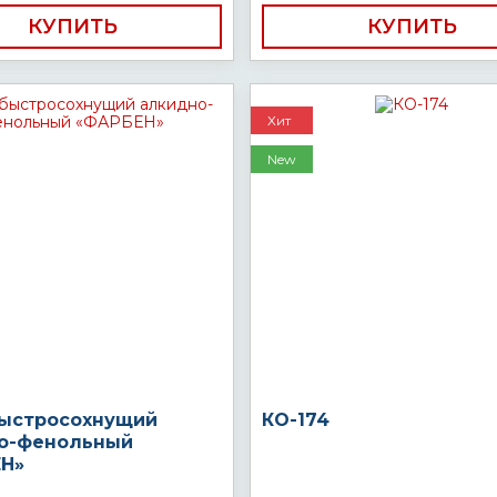
КУПИТЬ
КУПИТЬ
Хит
New
быстросохнущий
КО-174
о-фенольный
Н»