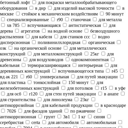
бетонный лофт
для покраски металлообрабатывающего
оборудования
в днр
для изделий высокой точности
в
москве
стойкое к механическим воздействиям
90 минут
специализированные
r90
станочная
для металла
хв 785
вспучивающаяся
антистатическая
для
дерева
агрегатов
на водной основе
безвоздушного
распыления
для кабеля
для станков ссс
водно
дисперсионная
поливинилхлоридная
органическая
озк
на органической основе
для металлических
конструкций
для металлоконструкций
25кг
для
древесины
для воздуховодов
однокомпонентная
кабельная
терморасширяющаяся
интерьерная
для
деревянных конструкций
вспучивающегося типа
r45
вд ак 221
r60
универсальная
для путей эвакуации
для пластика
тонкослойная
150 минут
для
железобетонных конструкций
для потолков
r15
в уфе
для осб
r120
для стен путей эвакуации
в анапе
для строительства
для линолеума
23кг
антикоррозийная
для кабельной продукции
в краснодаре
7026
для фасадов зданий
по ржавчине
антикоррозионная
грунт
3в1
1 кг
синяя
серебристая
certa
для автомобиля
автомобильная