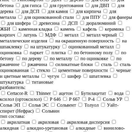
бетона
для гипса
для грунтования
для ДВП
для
дерева
для ДСП
для камня
для кирпича
для
металла
для оцинкованной стали
для ППУ
для фанеры
для шифера
древесина
ДСП
дюралюминий
ЖБИ
каменная кладка
камень
кафель
керамика
кирпич
латунь
МДФ
металл
металл черный
металлические изделия
на окрашенную поверхность
на
шпаклевку
на штукатурку
оцинкованный металл
оцинковка
паркет
плитка
по бетонному полу
по
бетону
по дереву
по металлу
по оцинковке
по
ржавчине
ржавчина
силикатные блоки
сталь
сталь
оцинкованная
стекло
цементные поверхности
черные
и цветные металлы
чугун
шифер
шпатлевка
штукатурка
титановые
разбавитель:
Certacor-R
Thinner
ацетон
Бутилацетат
вода
ксилол (ортоксилол)
Р 646
Р 667
Р-4
Сольв УР
Сольв ЭП
Сольв ЭС
Сольвент
Толуол
Уайт-
спирит (Нефрас)
Сольвин
тип состава:
акрилатная
акриловая
акриловая дисперсия
алкидная
алкидно-уретановая
алкидные
винилово-