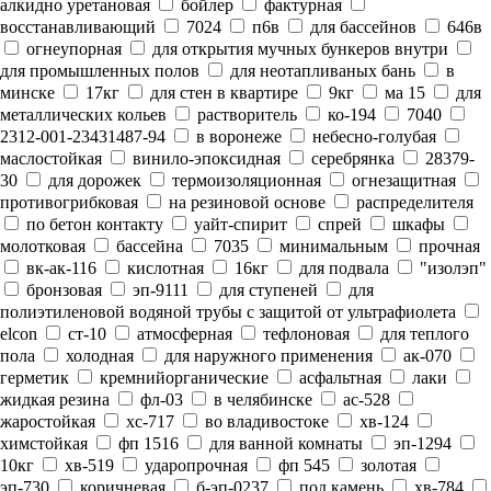
алкидно уретановая
бойлер
фактурная
восстанавливающий
7024
п6в
для бассейнов
646в
огнеупорная
для открытия мучных бункеров внутри
для промышленных полов
для неотапливаных бань
в
минске
17кг
для стен в квартире
9кг
ма 15
для
металлических кольев
растворитель
ко-194
7040
2312-001-23431487-94
в воронеже
небесно-голубая
маслостойкая
винило-эпоксидная
серебрянка
28379-
30
для дорожек
термоизоляционная
огнезащитная
противогрибковая
на резиновой основе
распределителя
по бетон контакту
уайт-спирит
спрей
шкафы
молотковая
бассейна
7035
минимальным
прочная
вк-ак-116
кислотная
16кг
для подвала
"изолэп"
бронзовая
эп-9111
для ступеней
для
полиэтиленовой водяной трубы с защитой от ультрафиолета
elcon
ст-10
атмосферная
тефлоновая
для теплого
пола
холодная
для наружного применения
ак-070
герметик
кремнийорганические
асфальтная
лаки
жидкая резина
фл-03
в челябинске
ас-528
жаростойкая
хс-717
во владивостоке
хв-124
химстойкая
фп 1516
для ванной комнаты
эп-1294
10кг
хв-519
ударопрочная
фп 545
золотая
эп-730
коричневая
б-эп-0237
под камень
хв-784