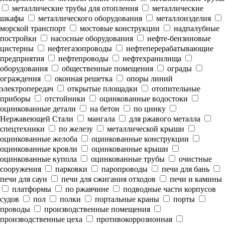
металлические трубы для отопления
металлические
шкафы
металлического оборудования
металлоизделия
морской транспорт
мостовые конструкции
надпалубные
постройки
насосные оборудования
нефте-бензиновые
цистерны
нефтегазопроводы
нефтеперерабатывающие
предприятия
нефтепроводы
нефтехранилища
оборудования
общественные помещения
ограды
ограждения
оконная решетка
опоры линий
электропередач
открытые площадки
отопительные
приборы
отстойники
оцинкованные водостоки
оцинкованные детали
на бетон
по цинку
Нержавеющей Стали
мангала
для ржавого металла
спецтехники
по железу
металлической крыши
оцинкованные желоба
оцинкованные конструкции
оцинкованные кровли
оцинкованные крыши
оцинкованные купола
оцинкованные трубы
очистные
сооружения
парковки
паропроводы
печи для бань
печи для саун
печи для сжигания отходов
печи и камины
платформы
по ржавчине
подводные части корпусов
судов
пол
полки
портальные краны
порты
проводы
производственные помещения
производственные цеха
противокоррозионная