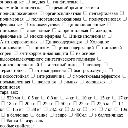
эпоксидные
водная
глифталевые
кремнийорганическая
кремнийорганические и
полисилоксановые
органосиликатная
пентафталевая
полимерная
полиорганосилоксановая
полиуретановая
фенольные
хлоркаучуковая
цинкнаполненные
цинковая
эпоксидные
хлорвиниловая
алкидно-
фенольные
эпокси-эфирная
Цинкнаполненная
Антикоррозионная
Цинкосодержащая
Холодное
цинкование
с цинком
цинкосодержащий
цинковый
спрей
антикоррозийная защита
на основе
высокомолекулярного синтетического полимера
цинконаполненный
холодный цинк
антикор
термостойкая
антивандальная
быстросохнущая
износостойкая
антиржавчина
с молотковым эффектом
промышленная
железная
зимняя
моющаяся
резиновая
тара, вес:
520 мл
0,5 кг
0,8 кг
4 кг
10 кг
15 кг
17 кг
18 кг
20 кг
25 кг
50 кг
22 кг
22,5 кг
1,1
кг
1,5 кг
38 кг
24,5 кг
23 кг
1 кг
7 кг
10л
в баллонах
банка
ведро
400мл
в баллончиках
банка
аэрозоль
особые свойства: