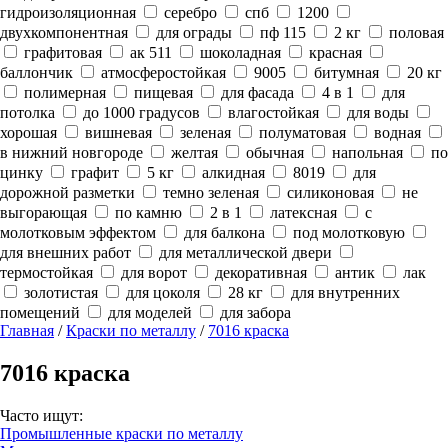
гидроизоляционная
серебро
спб
1200
двухкомпонентная
для ограды
пф 115
2 кг
половая
графитовая
ак 511
шоколадная
красная
баллончик
атмосферостойкая
9005
битумная
20 кг
полимерная
пищевая
для фасада
4 в 1
для
потолка
до 1000 градусов
влагостойкая
для воды
хорошая
вишневая
зеленая
полуматовая
водная
в нижний новгороде
желтая
обычная
напольная
по
цинку
графит
5 кг
алкидная
8019
для
дорожной разметки
темно зеленая
силиконовая
не
выгорающая
по камню
2 в 1
латексная
с
молотковым эффектом
для балкона
под молотковую
для внешних работ
для металлической двери
термостойкая
для ворот
декоративная
антик
лак
золотистая
для цоколя
28 кг
для внутренних
помещений
для моделей
для забора
Главная
/
Краски по металлу
/
7016 краска
7016 краска
Часто ищут:
Промышленные краски по металлу