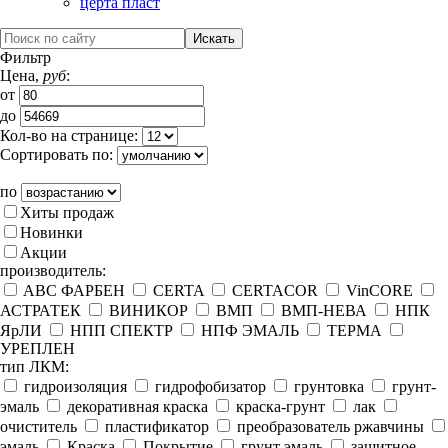
церта пласт
Фильтр
Цена,
руб
:
от
до
Кол-во на странице:
Сортировать по:
по
Хиты продаж
Новинки
Акции
производитель:
ABC ФАРБЕН
CERTA
CERTACOR
VinCORE
АСТРАТЕК
ВИНИКОР
ВМП
ВМП-НЕВА
НПК
ЯрЛИ
НПП СПЕКТР
НПФ ЭМАЛЬ
ТЕРМА
УРЕПЛЕН
тип ЛКМ:
гидроизоляция
гидрофобизатор
грунтовка
грунт-
эмаль
декоративная краска
краска-грунт
лак
очиститель
пластификатор
преобразователь ржавчины
эмаль
Краска
Покрытие
грунт эмаль
защитное