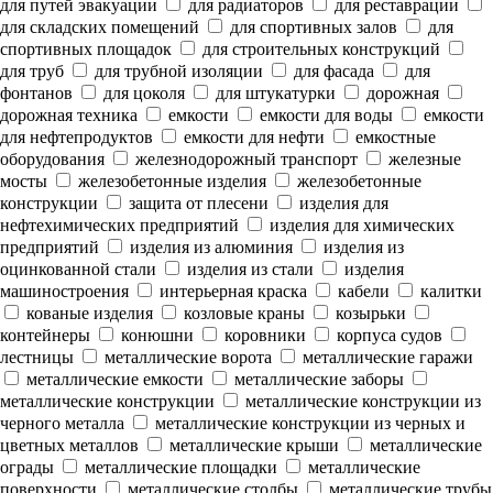
для путей эвакуации
для радиаторов
для реставрации
для складских помещений
для спортивных залов
для
спортивных площадок
для строительных конструкций
для труб
для трубной изоляции
для фасада
для
фонтанов
для цоколя
для штукатурки
дорожная
дорожная техника
емкости
емкости для воды
емкости
для нефтепродуктов
емкости для нефти
емкостные
оборудования
железнодорожный транспорт
железные
мосты
железобетонные изделия
железобетонные
конструкции
защита от плесени
изделия для
нефтехимических предприятий
изделия для химических
предприятий
изделия из алюминия
изделия из
оцинкованной стали
изделия из стали
изделия
машиностроения
интерьерная краска
кабели
калитки
кованые изделия
козловые краны
козырьки
контейнеры
конюшни
коровники
корпуса судов
лестницы
металлические ворота
металлические гаражи
металлические емкости
металлические заборы
металлические конструкции
металлические конструкции из
черного металла
металлические конструкции из черных и
цветных металлов
металлические крыши
металлические
ограды
металлические площадки
металлические
поверхности
металлические столбы
металлические трубы