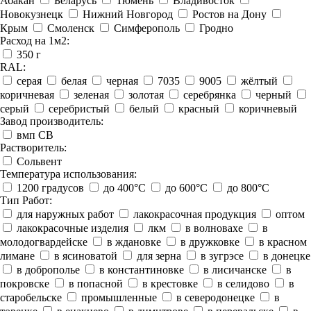
Абакан
Беларусь
Тюмень
Владивосток
Новокузнецк
Нижний Новгород
Ростов на Дону
Крым
Смоленск
Симферополь
Гродно
Расход на 1м2:
350 г
RAL:
серая
белая
черная
7035
9005
жёлтый
коричневая
зеленая
золотая
серебрянка
черный
серый
серебристый
белый
красный
коричневый
Завод производитель:
вмп СВ
Растворитель:
Сольвент
Температура использования:
1200 градусов
до 400°C
до 600°C
до 800°C
Тип Работ:
для наружных работ
лакокрасочная продукция
оптом
лакокрасочные изделия
лкм
в волновахе
в
молодогвардейске
в ждановке
в дружковке
в красном
лимане
в ясиноватой
для зерна
в зугрэсе
в донецке
в доброполье
в константиновке
в лисичанске
в
покровске
в попасной
в крестовке
в селидово
в
старобельске
промышленные
в северодонецке
в