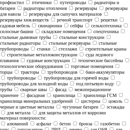
профнастил
птичники
путепроводы
радиаторы и
батареи
радиаторы отопления
резервуары
резервуары
для навоза
резервуары для сыпучих материалов
резервуары хим.веществ
речной транспорт
решетки
садовая мебель
свинарники
сейфы
сельхозтехника
силосные башни
складские помещения
спецтехника
стальные дымовые трубы
стальные конструкции
стальные радиаторы
стальные резервуары
стальные
трубопроводы
станки
стеллажи
строительные краны
строительные металлоконструкции
суда ледового
плавания
судовые конструкции
технические бассейны
технологические оборудования
торговые помещения
торцы
тракторы
трубопроводов
баки-аккумуляторы
трубопроводы
трубопроводы для горячей воды
трубопроводы для холодной воды
под питьевую воду
трубы
сварные швы
фасад
межоперационное
хранение
фасадная
хранилища
хранилища ГСМ
хранилища минеральных удобрений
цистерны
цоколь
черные и цветные металлы
чугунные батареи
эстакады
для металла
для защиты металлов от коррозии
материал поверхности:
алюминий
асфальт
бетон
бронза
газобетон
гипс
гипсокартон
ДВП
дерево
для OSB
для