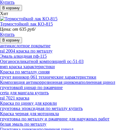
Купить
Хит
Термостойкий лак КО-815
Цена:
от
635
руб/
Купить
антикислотное покрытие
ral 2004 краска по металлу
Эмаль алкидная пф-115
Органосиликатной композицией ос-51-03
вмп краска характеристики
Краска по металлу синяя
грунт виникор 061 технические характеристики
Композиция антикоррозионная цинконаполненная цинол
грунтовкой цинар по ржавчине
certa для мангала купить
ral 7021 краска
Краска по цинку для кровли
грунтовка эпоксидная по металлу купить
Краска черная для мотоцикла
грунтовка по металлу и ржавчине для наружных работ
белая эмаль по металлу
Грунтовка цинконаполненная цинол