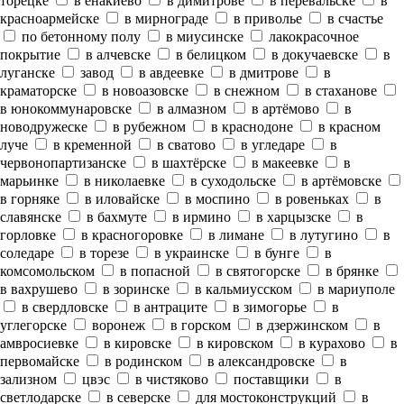
торецке
в енакиево
в димитрове
в перевальске
в
красноармейске
в мирнограде
в приволье
в счастье
по бетонному полу
в миусинске
лакокрасочное
покрытие
в алчевске
в белицком
в докучаевске
в
луганске
завод
в авдеевке
в дмитрове
в
краматорске
в новоазовске
в снежном
в стаханове
в юнокоммунаровске
в алмазном
в артёмово
в
новодружеске
в рубежном
в краснодоне
в красном
луче
в кременной
в сватово
в угледаре
в
червонопартизанске
в шахтёрске
в макеевке
в
марьинке
в николаевке
в суходольске
в артёмовске
в горняке
в иловайске
в моспино
в ровеньках
в
славянске
в бахмуте
в ирмино
в харцызске
в
горловке
в красногоровке
в лимане
в лутугино
в
соледаре
в торезе
в украинске
в бунге
в
комсомольском
в попасной
в святогорске
в брянке
в вахрушево
в зоринске
в кальмиусском
в мариуполе
в свердловске
в антраците
в зимогорье
в
углегорске
воронеж
в горском
в дзержинском
в
амвросиевке
в кировске
в кировском
в курахово
в
первомайске
в родинском
в александровске
в
зализном
цвэс
в чистяково
поставщики
в
светлодарске
в северске
для мостоконструкций
в