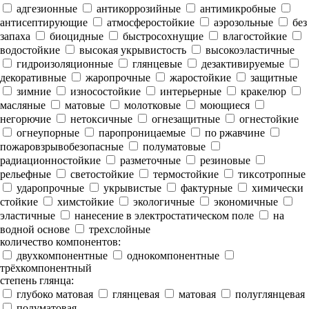
адгезионные
антикоррозийные
антимикробные
антисептирующие
атмосферостойкие
аэрозольные
без
запаха
биоцидные
быстросохнущие
влагостойкие
водостойкие
высокая укрывистость
высокоэластичные
гидроизоляционные
глянцевые
дезактивируемые
декоративные
жаропрочные
жаростойкие
защитные
зимние
износостойкие
интерьерные
кракелюр
масляные
матовые
молотковые
моющиеся
негорючие
нетоксичные
огнезащитные
огнестойкие
огнеупорные
паропроницаемые
по ржавчине
пожаровзрывобезопасные
полуматовые
радиационностойкие
разметочные
резиновые
рельефные
светостойкие
термостойкие
тиксотропные
ударопрочные
укрывистые
фактурные
химически
стойкие
химстойкие
экологичные
экономичные
эластичные
нанесение в электростатическом поле
на
водной основе
трехслойные
количество компонентов:
двухкомпонентные
однокомпонентные
трёхкомпонентный
степень глянца:
глубоко матовая
глянцевая
матовая
полуглянцевая
полуматовая