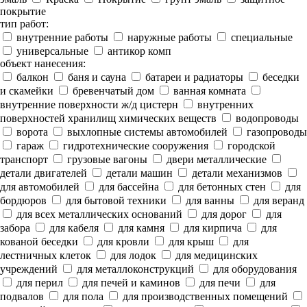
покрытие
тип работ:
внутренние работы
наружные работы
специальные
универсальные
антикор комп
объект нанесения:
балкон
баня и сауна
батареи и радиаторы
беседки
и скамейки
бревенчатый дом
ванная комната
внутренние поверхности ж/д цистерн
внутренних
поверхностей хранилищ химических веществ
водопроводы
ворота
выхлопные системы автомобилей
газопроводы
гараж
гидротехнические сооружения
городской
транспорт
грузовые вагоны
двери металлические
детали двигателей
детали машин
детали механизмов
для автомобилей
для бассейна
для бетонных стен
для
бордюров
для бытовой техники
для ванны
для веранд
для всех металлических оснований
для дорог
для
забора
для кабеля
для камня
для кирпича
для
кованой беседки
для кровли
для крыш
для
лестничных клеток
для лодок
для медицинских
учреждений
для металлоконструкций
для оборудования
для перил
для печей и каминов
для печи
для
подвалов
для пола
для производственных помещений