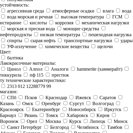
устойчивость:
агрессивная среда
атмосферные осадки
влага
вода
вода морская и речная
высокая температура
ГСМ
истирание
кислоты
коррозия
механическая нагрузки
морская и пресная вода
моющие средства
нефтепродукты
низкая температура
пешеходная нагрузка
спирты
сырая нефть
транспортные нагрузки
удары
УФ-излучение
химические вещества
щелочи
Цвет:
балтика
Лакокрасочные материалы:
Цинол
Алпол
Аналоги
hammerite (хаммерайт)
тиккурила
пф 115
престиж
ту технические характеристики:
2313 012 12288779 99
магазин:
СПб
Псков
Краснодар
Ижевск
Саратов
Казань
Омск
Оренбург
Сургут
Волгоград
Красноярск
Екатеринбург
Новосибирск
Иркутск
Барнаул
Рязань
Томск
Хабаровск
Киров
Воронеж
Орел
Москва
Курск
Липецк
Минск
Санкт Петербург
Белгород
Челябинск
Тамбов