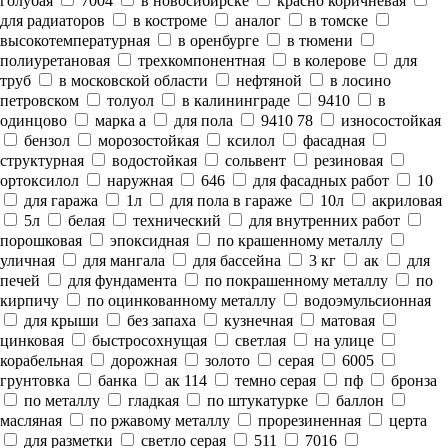
голубая
7004
в новосибирске
красно коричневая
для радиаторов
в костроме
аналог
в томске
высокотемпературная
в оренбурге
в тюмени
полиуретановая
трехкомпонентная
в колерове
для
труб
в московской области
нефтяной
в лосино
петровском
толуол
в калининграде
9410
в
одинцово
марка а
для пола
9410 78
износостойкая
бензол
морозостойкая
ксилол
фасадная
структурная
водостойкая
сольвент
резиновая
ортоксилол
наружная
646
для фасадных работ
10
для гаража
1л
для пола в гараже
10л
акриловая
5л
белая
технический
для внутренних работ
порошковая
эпоксидная
по крашенному металлу
уличная
для мангала
для бассейна
3 кг
ак
для
печей
для фундамента
по покрашенному металлу
по
кирпичу
по оцинкованному металлу
водоэмульсионная
для крыши
без запаха
кузнечная
матовая
цинковая
быстросохнущая
светлая
на улице
корабельная
дорожная
золото
серая
6005
грунтовка
банка
ак 114
темно серая
пф
бронза
по металлу
гладкая
по штукатурке
баллон
масляная
по ржавому металлу
прорезиненная
церта
для разметки
светло серая
511
7016