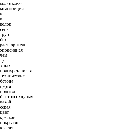
молотковая
композиция
ral
кг
колор
certa
труб
без
растворитель
эпоксидная
чем
ту
запаха
полиуретановая
технические
бетона
церта
политон
быстросохнущая
какой
серая
цвет
краской
покрытие
красить