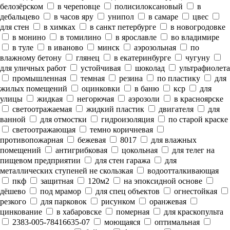
белозёрском
в череповце
полисилоксановый
в
дебальцево
в часов яру
унипол
в самаре
цвес
для стен
в химках
в санкт петербурге
в новогродовке
в монино
в томилино
в ярославле
во владимире
в туле
в иваново
минск
аэрозольная
по
влажному бетону
глянец
в екатеринбурге
чугуну
для уличных работ
устойчивая
шоколад
ультрафиолета
промышленная
темная
резина
по пластику
для
жилых помещений
оцинковки
в баню
кср
для
улицы
жидкая
негорючая
аэрозоли
в красноярске
светоотражаемая
жидкий пластик
двигателя
для
ванной
для отмостки
гидроизоляция
по старой краске
светоотражающая
темно коричневая
противопожарная
бежевая
8017
для влажных
помещений
антигрибковая
цокольная
для телег на
пищевом предприятии
для стен гаража
для
металлических ступеней не скользкая
водоотталкивающая
пкф
защитная
120м2
на эпоксидной основе
дёшево
под мрамор
для спец объектов
огнестойкая
резкого
для парковок
рисунком
оранжевая
цинкование
в хабаровске
померная
для краскопульта
2383-005-78416635-07
моющаяся
оптимальная