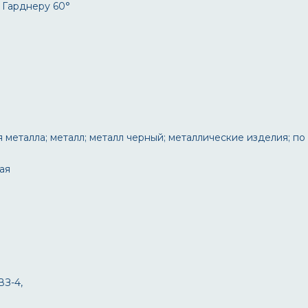
о Гарднеру 60°
я металла; металл; металл черный; металлические изделия; по
ая
ВЗ-4,