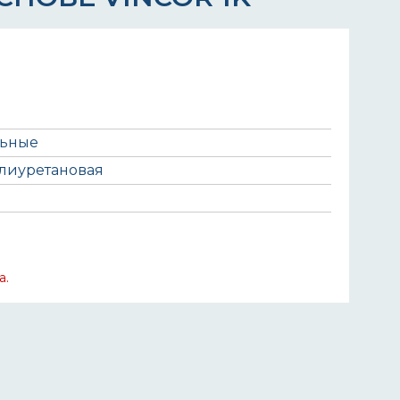
льные
олиуретановая
а.