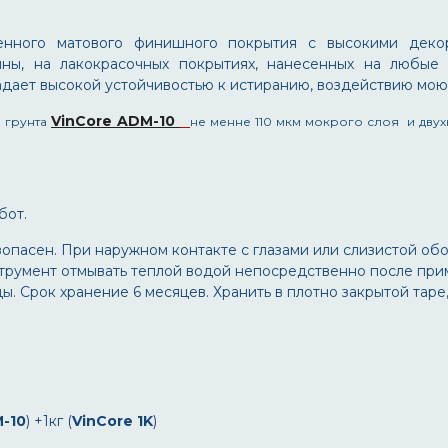
енного матового финишного покрытия с высокими декор
ины, на лакокрасочных покрытиях, нанесенных на любые 
дает высокой устойчивостью к истиранию, воздействию моющ
VinCore ADM-10
 грунта
не менне 110 мкм мокрого слоя и дв
бот.
опасен. При наружном контакте с глазами или слизистой об
трумент отмывать теплой водой непосредственно после при
ды. Срок хранение 6 месяцев. Хранить в плотно закрытой тар
-10
) +1кг (
VinCore 1
K
)