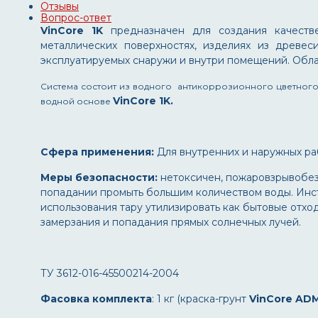
Отзывы
Вопрос-ответ
VinCore 1K
предназначен для создания качеств
металлических поверхностях, изделиях из древес
эксплуатируемых снаружи и внутри помещений. Обла
Система состоит из водного антикоррозионного цветного
VinCore 1K.
водной основе
Сфера применения:
Для внутренних и наружных ра
Меры безопасности:
нетоксичен, пожаровзрывобез
попадании промыть большим количеством воды. Инс
использования тару утилизировать как бытовые отхо
замерзания и попадания прямых солнечных лучей.
ТУ 3612-016-45500214-2004
Фасовка комплекта
: 1 кг (краска-грунт
VinCore
ADM