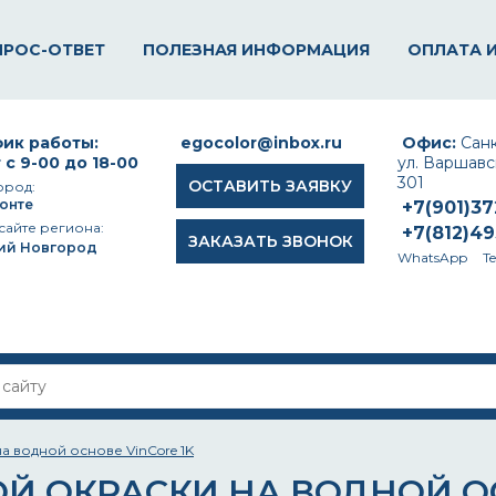
ПРОС-ОТВЕТ
ПОЛЕЗНАЯ ИНФОРМАЦИЯ
ОПЛАТА 
ик работы:
egocolor@inbox.ru
Офис:
Санк
 с 9-00 до 18-00
ул. Варшавск
301
ОСТАВИТЬ ЗАЯВКУ
ород:
онте
+7(901)3
сайте региона:
+7(812)4
ЗАКАЗАТЬ ЗВОНОК
ий Новгород
WhatsApp
T
а водной основе VinCore 1K
Й ОКРАСКИ НА ВОДНОЙ ОС