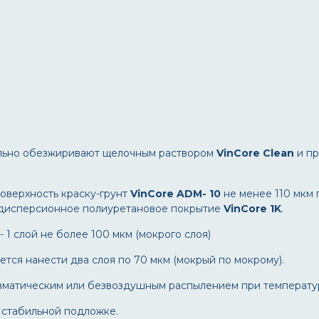
тельно обезжиривают щелочным раствором
VinCore
Clean
и п
поверхность краску-грунт
VinCore
ADM- 10
не менее 110 мкм 
-дисперсионное полиуретановое покрытие
VinCore 1
K
.
1 слой не более 100 мкм (мокрого слоя)
тся нанести два слоя по 70 мкм (мокрый по мокрому).
невматическим или безвоздушным распылением при температур
и стабильной подложке.