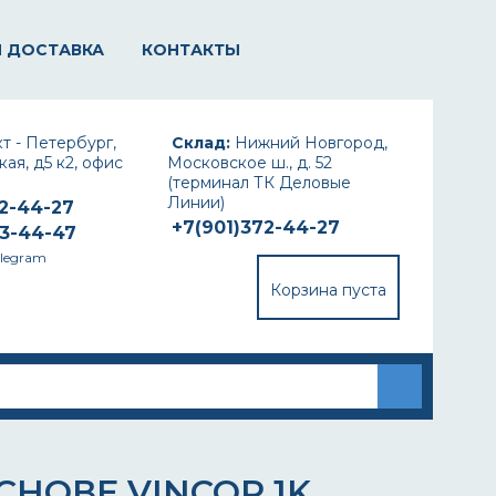
И ДОСТАВКА
КОНТАКТЫ
т - Петербург,
Склад:
Нижний Новгород,
ая, д5 к2, офис
Московское ш., д. 52
(терминал ТК Деловые
Линии)
72-44-27
+7(901)372-44-27
93-44-47
elegram
Корзина пуста
НОВЕ VINCOR 1K