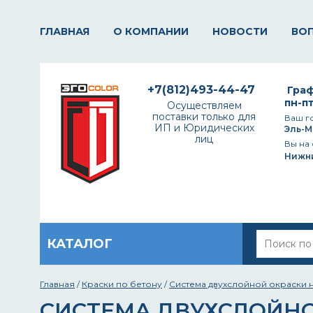
ГЛАВНАЯ
О КОМПАНИИ
НОВОСТИ
ВО
+7(812)493-44-47
Граф
пн-пт
Осуществляем
поставки только для
Ваш г
ИП и Юридических
Эль-М
лиц
Вы на 
Нижн
КАТАЛОГ
Главная
/
Краски по бетону
/
Система двухслойной окраски н
СИСТЕМА ДВУХСЛОЙНО