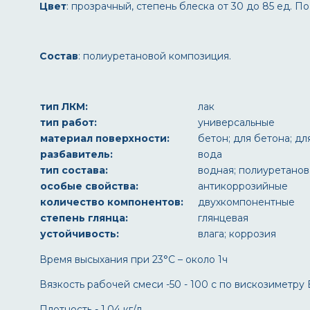
Цвет
: прозрачный, степень блеска от 30 до 85 ед. П
Состав
: полиуретановой композиция.
тип ЛКМ:
лак
тип работ:
универсальные
материал поверхности:
бетон; для бетона; дл
разбавитель:
вода
тип состава:
водная; полиуретанов
особые свойства:
антикоррозийные
количество компонентов:
двухкомпонентные
степень глянца:
глянцевая
устойчивость:
влага; коррозия
Время высыхания при 23°С – около 1ч
Вязкость рабочей смеси -50 - 100 с по вискозиметру 
Плотность - 1,04 кг/л