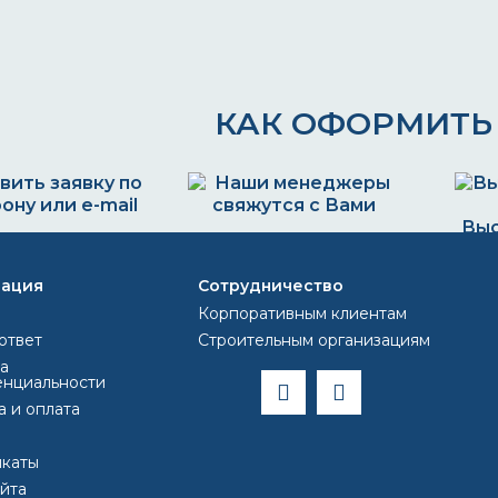
КАК ОФОРМИТЬ 
Выс
ить заявку по
Наши менеджеры
Опла
ону или e-mail
свяжутся с Вами и
ация
Сотрудничество
812) 493 44 47
обоговорят детали
Корпоративным клиентам
olor@inbox.ru
заказа
ответ
Строительным организациям
а
нциальности
а и оплата
каты
ВОПРОС-ОТВЕТ
айта