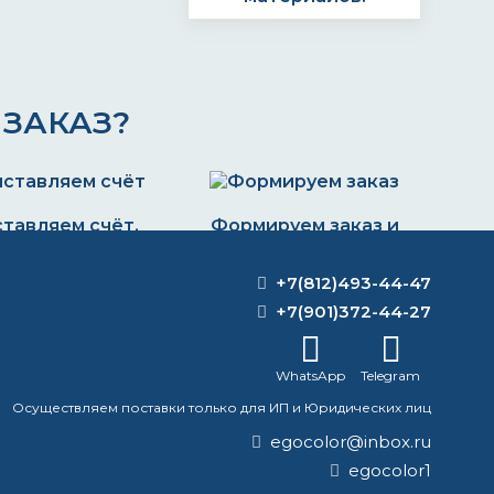
ЗАКАЗ?
тавляем счёт.
Формируем заказ и
та через банк,
отправляем
картой или
транспортной
+7(812)493-44-47
наличными
компанией
+7(901)372-44-27
WhatsApp
Telegram
Осуществляем поставки только для ИП и Юридических лиц
egocolor@inbox.ru
egocolor1