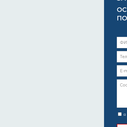
ОС
ПО
Я 