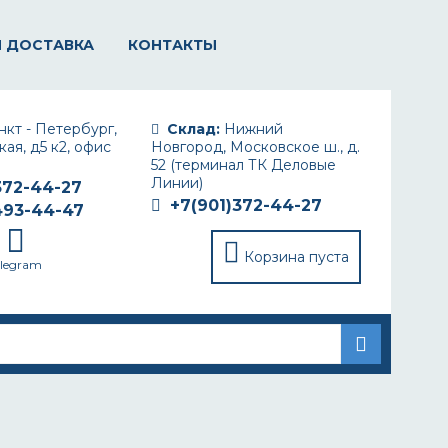
И ДОСТАВКА
КОНТАКТЫ
кт - Петербург,
Склад:
Нижний
ая, д5 к2, офис
Новгород, Московское ш., д.
52 (терминал ТК Деловые
Линии)
372-44-27
+7(901)372-44-27
493-44-47
Корзина пуста
elegram