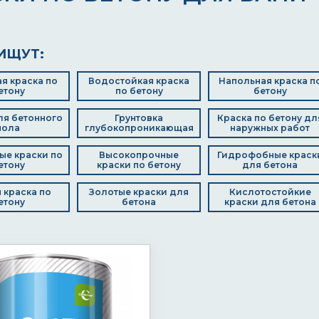
ИЩУТ:
я краска по
Водостойкая краска
Напольная краска п
етону
по бетону
бетону
ля бетонного
Грунтовка
Краска по бетону дл
пола
глубокопроникающая
наружных работ
ые краски по
Высокопрочные
Гидрофобные краск
етону
краски по бетону
для бетона
 краска по
Золотые краски для
Кислотостойкие
етону
бетона
краски для бетона