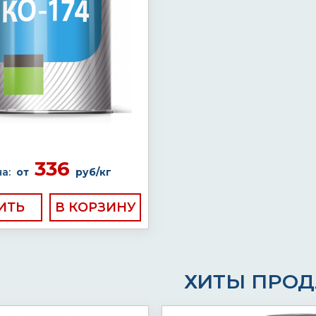
336
а:
от
руб/кг
ИТЬ
ХИТЫ ПРО