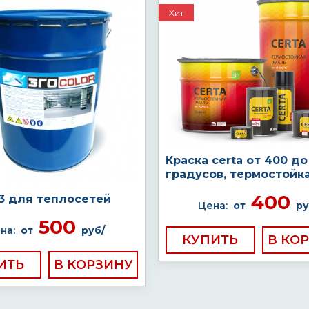
Хит
Краска certa от 400 до
градусов, термостойк
400
03 для теплосетей
Цена:
от
ру
500
на:
от
руб/
КУПИТЬ
ИТЬ