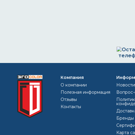
Остав
телеф
Компания
Информ
+7 (
О компании
Новости
egoc
Полезная информация
Вопрос-
Отзывы
Политик
конфиде
Контакты
Доставк
Бренды
Сертифи
Карта с