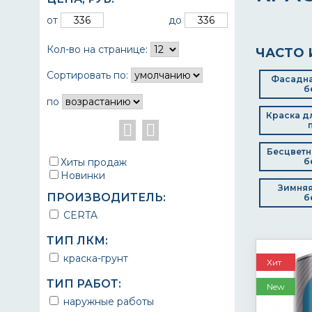
от
до
Кол-во на странице:
ЧАСТО 
Сортировать по:
Фасадна
б
по
Краска д
Бесцветн
Хиты продаж
б
Новинки
Зимняя
ПРОИЗВОДИТЕЛЬ:
б
CERTA
ТИП ЛКМ:
краска-грунт
Хит
ТИП РАБОТ:
New
наружные работы