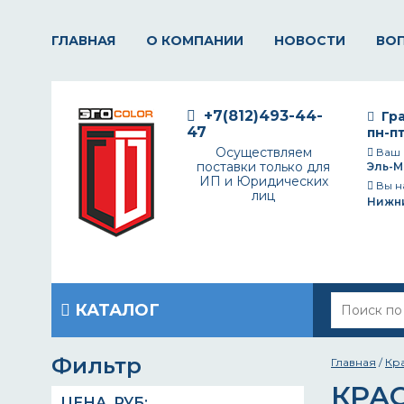
ГЛАВНАЯ
О КОМПАНИИ
НОВОСТИ
ВО
+7(812)493-44-
Гра
47
пн-пт
Осуществляем
Ваш 
поставки только для
Эль-М
ИП и Юридических
Вы н
лиц
Нижн
КАТАЛОГ
Фильтр
Главная
/
Кр
КРА
ЦЕНА,
РУБ
: