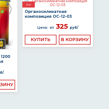
Хит
Органосиликатная
композиция ОС-12-03
325
Цена:
от
руб/
КУПИТЬ
 1200
ая
б/