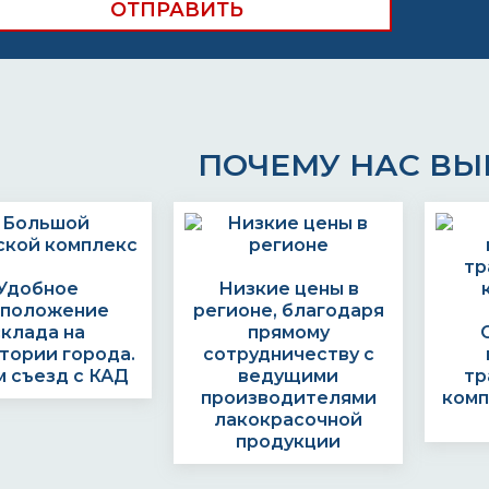
ПОЧЕМУ НАС В
Удобное
Низкие цены в
сположение
регионе, благодаря
склада на
прямому
тории города.
сотрудничеству с
 съезд с КАД
ведущими
тр
производителями
комп
лакокрасочной
продукции