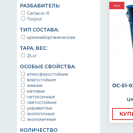
РАЗБАВИТЕЛЬ:
Хит
Certacor-R
Толуол
ТИП СОСТАВА:
кремнийорганическая
ТАРА, ВЕС:
25 кг
ОСОБЫЕ СВОЙСТВА:
атмосферостойкие
влагостойкие
зимние
ОС-51-
матовые
нетоксичные
Це
светостойкие
укрывистые
КУП
экологичные
экономичные
КОЛИЧЕСТВО