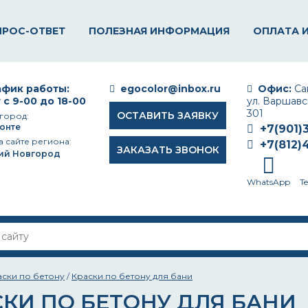
ПРОС-ОТВЕТ
ПОЛЕЗНАЯ ИНФОРМАЦИЯ
ОПЛАТА 
фик работы:
egocolor@inbox.ru
Офис:
Сан
 с 9-00 до 18-00
ул. Варшавск
301
ОСТАВИТЬ ЗАЯВКУ
город:
онте
+7(901)
а сайте региона:
+7(812)
ЗАКАЗАТЬ ЗВОНОК
ий Новгород
WhatsApp
T
аски по бетону
/
Краски по бетону для бани
СКИ ПО БЕТОНУ ДЛЯ БАНИ