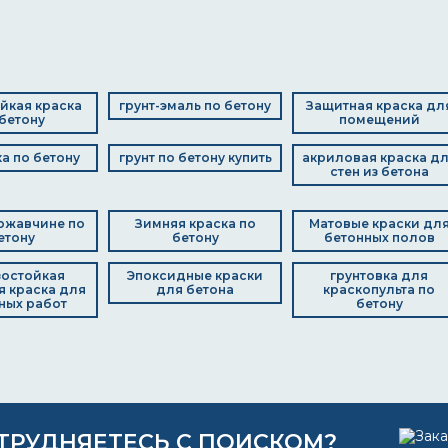
йкая краска
грунт-эмаль по бетону
Защитная краска дл
бетону
помещений
ка по бетону
грунт по бетону купить
акриловая краска д
стен из бетона
 ржавчине по
Зимняя краска по
Матовые краски дл
етону
бетону
бетонных полов
остойкая
Эпоксидные краски
грунтовка для
 краска для
для бетона
краскопульта по
ных работ
бетону
ТРУДНЯЕТЕСЬ С ПОИСКОМ?