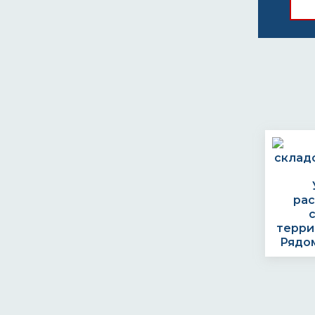
ра
терри
Рядом