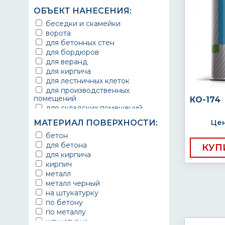
ОБЪЕКТ НАНЕСЕНИЯ:
беседки и скамейки
ворота
для бетонных стен
для бордюров
для веранд
для кирпича
для лестничных клеток
для производственных
помещений
КО-174
для складских помещений
для фасада
МАТЕРИАЛ ПОВЕРХНОСТИ:
Цен
для штукатурки
бетон
общественные помещения
для бетона
производственные помещения
КУП
для кирпича
складские помещения
кирпич
торговые помещения
металл
металл черный
на штукатурку
по бетону
по металлу
штукатурка