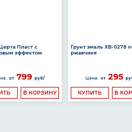
Церта Пласт с
Грунт эмаль ХВ-0278 п
овым эффектом
ржавчине
799
295
на:
от
руб/
Цена:
от
ру
ИТЬ
КУПИТЬ