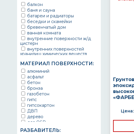
балкон
баня и сауна
батареи и радиаторы
беседки и скамейки
бревенчатый дом
ванная комната
внутренние поверхности ж/д
цистерн
внутренних поверхностей
хранилищ химических веществ
водопроводы
МАТЕРИАЛ ПОВЕРХНОСТИ:
ворота
выхлопные системы
алюминий
автомобилей
асфальт
Грунто
газопроводы
бетон
эпокси
гараж
бронза
высоко
гидротехнические сооружения
газобетон
«ФАРБЕ
городской транспорт
гипс
грузовые вагоны
гипсокартон
двери металлические
ДВП
Цена:
детали двигателей
дерево
детали машин
для OSB
детали механизмов
для бетона
РАЗБАВИТЕЛЬ:
для автомобилей
для гипса