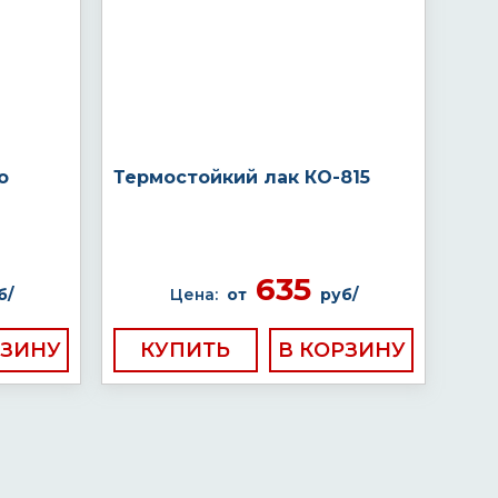
о
Термостойкий лак КО-815
635
б/
Цена:
от
руб/
КУПИТЬ