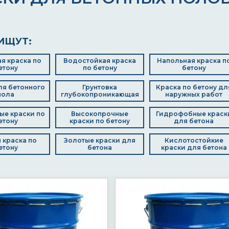
ИЩУТ:
я краска по
Водостойкая краска
Напольная краска п
етону
по бетону
бетону
ля бетонного
Грунтовка
Краска по бетону дл
пола
глубокопроникающая
наружных работ
ые краски по
Высокопрочные
Гидрофобные краск
етону
краски по бетону
для бетона
 краска по
Золотые краски для
Кислотостойкие
етону
бетона
краски для бетона