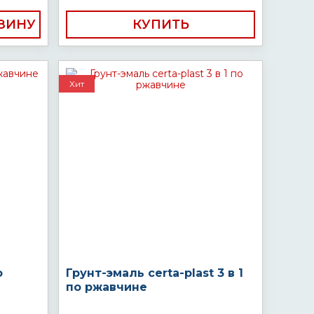
КУПИТЬ
Хит
о
Грунт-эмаль certa-plast 3 в 1
по ржавчине