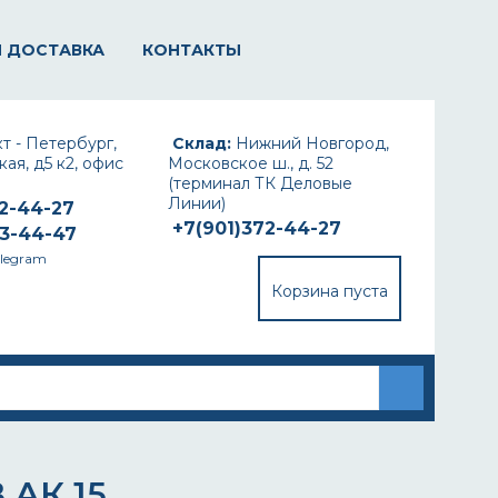
И ДОСТАВКА
КОНТАКТЫ
т - Петербург,
Склад:
Нижний Новгород,
ая, д5 к2, офис
Московское ш., д. 52
(терминал ТК Деловые
Линии)
72-44-27
+7(901)372-44-27
93-44-47
elegram
Корзина пуста
АК 15