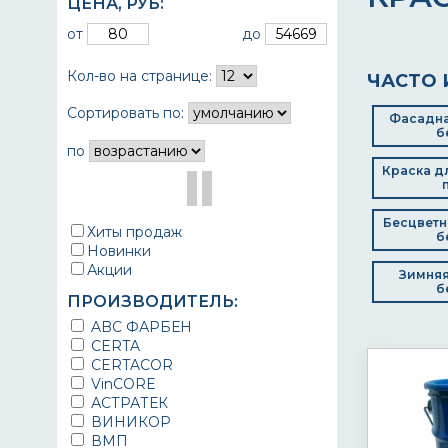
ЦЕНА,
РУБ
:
от
до
Кол-во на странице:
ЧАСТО 
Сортировать по:
Фасадна
б
по
Краска д
Бесцветн
Хиты продаж
б
Новинки
Акции
Зимняя
б
ПРОИЗВОДИТЕЛЬ:
ABC ФАРБЕН
CERTA
CERTACOR
VinCORE
АСТРАТЕК
ВИНИКОР
ВМП