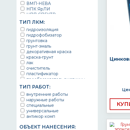
ВМП-НЕВА
НПК ЯрЛИ
НПП СПЕКТР
НПФ ЭМАЛЬ
ТИП ЛКМ:
ТЕРМА
гидроизоляция
УРЕПЛЕН
гидрофобизатор
грунтовка
грунт-эмаль
декоративная краска
краска-грунт
Цинков
лак
очиститель
пластификатор
преобразователь ржавчины
эмаль
ТИП РАБОТ:
Цен
Краска
внутренние работы
Покрытие
наружные работы
грунт эмаль
КУП
специальные
защитное покрытие
универсальные
антикор комп
ОБЪЕКТ НАНЕСЕНИЯ: