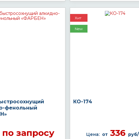
Хит
New
быстросохнущий
КО-174
о-фенольный
Н»
по запросу
336
Цена:
от
руб/