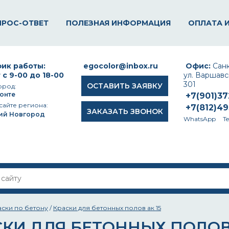
ПРОС-ОТВЕТ
ПОЛЕЗНАЯ ИНФОРМАЦИЯ
ОПЛАТА 
ик работы:
egocolor@inbox.ru
Офис:
Санк
 с 9-00 до 18-00
ул. Варшавск
301
ОСТАВИТЬ ЗАЯВКУ
ород:
онте
+7(901)3
сайте региона:
+7(812)4
ЗАКАЗАТЬ ЗВОНОК
ий Новгород
WhatsApp
T
аски по бетону
/
Краски для бетонных полов ак 15
КИ ДЛЯ БЕТОННЫХ ПОЛОВ 