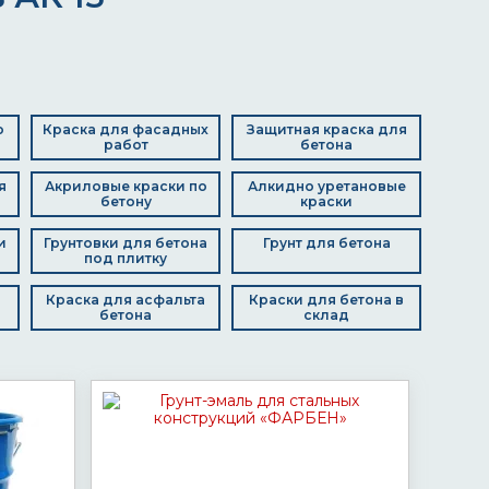
о
Краска для фасадных
Защитная краска для
работ
бетона
я
Акриловые краски по
Алкидно уретановые
бетону
краски
и
Грунтовки для бетона
Грунт для бетона
под плитку
Краска для асфальта
Краски для бетона в
бетона
склад