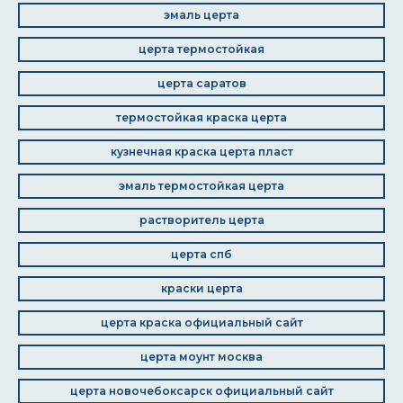
эмаль церта
церта термостойкая
церта саратов
термостойкая краска церта
кузнечная краска церта пласт
эмаль термостойкая церта
растворитель церта
церта спб
краски церта
церта краска официальный сайт
церта моунт москва
церта новочебоксарск официальный сайт