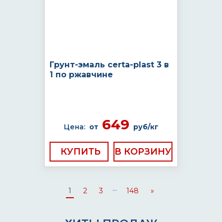
Грунт-эмаль certa-plast 3 в
1 по ржавчине
649
Цена:
от
руб/кг
КУПИТЬ
...
1
2
3
148
»