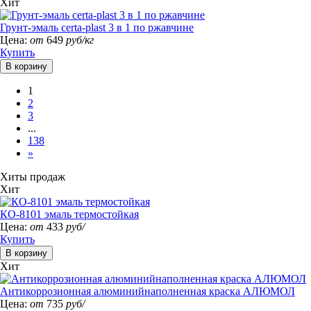
Хит
Грунт-эмаль certa-plast 3 в 1 по ржавчине
Цена:
от
649
руб/кг
Купить
1
2
3
...
138
»
Хиты продаж
Хит
КО-8101 эмаль термостойкая
Цена:
от
433
руб/
Купить
Хит
Антикоррозионная алюминийнаполненная краска АЛЮМОЛ
Цена:
от
735
руб/