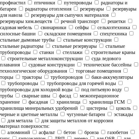
профнастил
птичники
путепроводы
радиаторы и
батареи
радиаторы отопления
резервуары
резервуары
для навоза
резервуары для сыпучих материалов
резервуары хим.веществ
речной транспорт
решетки
садовая мебель
свинарники
сейфы
сельхозтехника
силосные башни
складские помещения
спецтехника
стальные дымовые трубы
стальные конструкции
стальные радиаторы
стальные резервуары
стальные
трубопроводы
станки
стеллажи
строительные краны
строительные металлоконструкции
суда ледового
плавания
судовые конструкции
технические бассейны
технологические оборудования
торговые помещения
торцы
тракторы
трубопроводов
баки-аккумуляторы
трубопроводы
трубопроводы для горячей воды
трубопроводы для холодной воды
под питьевую воду
трубы
сварные швы
фасад
межоперационное
хранение
фасадная
хранилища
хранилища ГСМ
хранилища минеральных удобрений
цистерны
цоколь
черные и цветные металлы
чугунные батареи
эстакады
для металла
для защиты металлов от коррозии
материал поверхности:
алюминий
асфальт
бетон
бронза
газобетон
гипс
гипсокартон
ДВП
дерево
для OSB
для