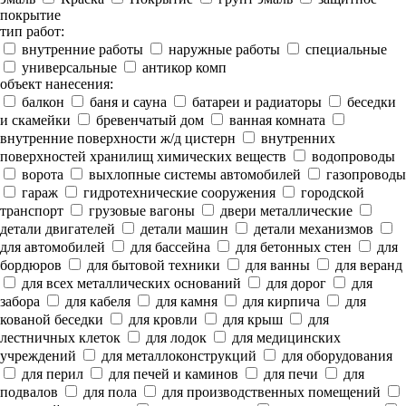
покрытие
тип работ:
внутренние работы
наружные работы
специальные
универсальные
антикор комп
объект нанесения:
балкон
баня и сауна
батареи и радиаторы
беседки
и скамейки
бревенчатый дом
ванная комната
внутренние поверхности ж/д цистерн
внутренних
поверхностей хранилищ химических веществ
водопроводы
ворота
выхлопные системы автомобилей
газопроводы
гараж
гидротехнические сооружения
городской
транспорт
грузовые вагоны
двери металлические
детали двигателей
детали машин
детали механизмов
для автомобилей
для бассейна
для бетонных стен
для
бордюров
для бытовой техники
для ванны
для веранд
для всех металлических оснований
для дорог
для
забора
для кабеля
для камня
для кирпича
для
кованой беседки
для кровли
для крыш
для
лестничных клеток
для лодок
для медицинских
учреждений
для металлоконструкций
для оборудования
для перил
для печей и каминов
для печи
для
подвалов
для пола
для производственных помещений