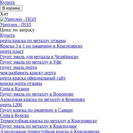
Купить
Хит
Уреплен - ПОЛ
Цена:
по запросу
Купить
церта краска по металлу отзывы
Краска 3 в 1 по ржавчине в Красноярске
церта пласт
Грунт эмаль для металла в Челябинске
Грунт эмаль по металлу в Уфе
грунт эмаль церта
чем разбавить краску церта
церта краска официальный сайт
краска церта отзывы
Certa в Казани
Грунт эмаль по металлу в Воронеже
Акриловая краска по металлу в Кемерово
церта 1200
Грунт краска по ржавчине в Самаре
Certa в Курске
Термостойкая краска по металлу в Красноярске
Грунт эмаль по металлу в Краснодаре
Аэрозольная термостойкая краска в Красноярске