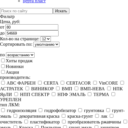
церта пласт
Фильтр
Цена,
руб
:
от
до
Кол-во на странице:
Сортировать по:
по
Хиты продаж
Новинки
Акции
производитель:
ABC ФАРБЕН
CERTA
CERTACOR
VinCORE
АСТРАТЕК
ВИНИКОР
ВМП
ВМП-НЕВА
НПК
ЯрЛИ
НПП СПЕКТР
НПФ ЭМАЛЬ
ТЕРМА
УРЕПЛЕН
тип ЛКМ:
гидроизоляция
гидрофобизатор
грунтовка
грунт-
эмаль
декоративная краска
краска-грунт
лак
очиститель
пластификатор
преобразователь ржавчины
эмаль
Краска
Покрытие
грунт эмаль
защитное