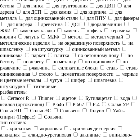
бетона
для гипса
для грунтования
для ДВП
для
дерева
для ДСП
для камня
для кирпича
для
металла
для оцинкованной стали
для ППУ
для фанеры
для шифера
древесина
ДСП
дюралюминий
ЖБИ
каменная кладка
камень
кафель
керамика
кирпич
латунь
МДФ
металл
металл черный
металлические изделия
на окрашенную поверхность
на
шпаклевку
на штукатурку
оцинкованный металл
оцинковка
паркет
плитка
по бетонному полу
по
бетону
по дереву
по металлу
по оцинковке
по
ржавчине
ржавчина
силикатные блоки
сталь
сталь
оцинкованная
стекло
цементные поверхности
черные
и цветные металлы
чугун
шифер
шпатлевка
штукатурка
титановые
разбавитель:
Certacor-R
Thinner
ацетон
Бутилацетат
вода
ксилол (ортоксилол)
Р 646
Р 667
Р-4
Сольв УР
Сольв ЭП
Сольв ЭС
Сольвент
Толуол
Уайт-
спирит (Нефрас)
Сольвин
тип состава:
акрилатная
акриловая
акриловая дисперсия
алкидная
алкидно-уретановая
алкидные
винилово-