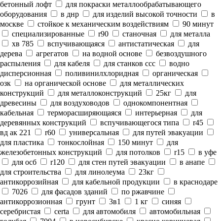
бетонный лофт
для покраски металлообрабатывающего
оборудования
в днр
для изделий высокой точности
в
москве
стойкое к механическим воздействиям
90 минут
специализированные
r90
станочная
для металла
хв 785
вспучивающаяся
антистатическая
для
дерева
агрегатов
на водной основе
безвоздушного
распыления
для кабеля
для станков ссс
водно
дисперсионная
поливинилхлоридная
органическая
озк
на органической основе
для металлических
конструкций
для металлоконструкций
25кг
для
древесины
для воздуховодов
однокомпонентная
кабельная
терморасширяющаяся
интерьерная
для
деревянных конструкций
вспучивающегося типа
r45
вд ак 221
r60
универсальная
для путей эвакуации
для пластика
тонкослойная
150 минут
для
железобетонных конструкций
для потолков
r15
в уфе
для осб
r120
для стен путей эвакуации
в анапе
для строительства
для линолеума
23кг
антикоррозийная
для кабельной продукции
в краснодаре
7026
для фасадов зданий
по ржавчине
антикоррозионная
грунт
3в1
1 кг
синяя
серебристая
certa
для автомобиля
автомобильная