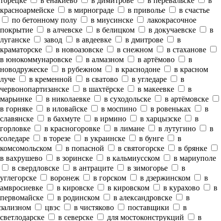
торецке
в енакиево
в димитрове
в перевальске
в
красноармейске
в мирнограде
в приволье
в счастье
по бетонному полу
в миусинске
лакокрасочное
покрытие
в алчевске
в белицком
в докучаевске
в
луганске
завод
в авдеевке
в дмитрове
в
краматорске
в новоазовске
в снежном
в стаханове
в юнокоммунаровске
в алмазном
в артёмово
в
новодружеске
в рубежном
в краснодоне
в красном
луче
в кременной
в сватово
в угледаре
в
червонопартизанске
в шахтёрске
в макеевке
в
марьинке
в николаевке
в суходольске
в артёмовске
в горняке
в иловайске
в моспино
в ровеньках
в
славянске
в бахмуте
в ирмино
в харцызске
в
горловке
в красногоровке
в лимане
в лутугино
в
соледаре
в торезе
в украинске
в бунге
в
комсомольском
в попасной
в святогорске
в брянке
в вахрушево
в зоринске
в кальмиусском
в мариуполе
в свердловске
в антраците
в зимогорье
в
углегорске
воронеж
в горском
в дзержинском
в
амвросиевке
в кировске
в кировском
в курахово
в
первомайске
в родинском
в александровске
в
зализном
цвэс
в чистяково
поставщики
в
светлодарске
в северске
для мостоконструкций
в