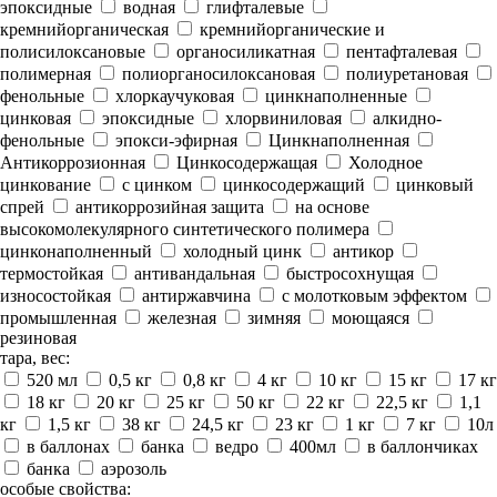
эпоксидные
водная
глифталевые
кремнийорганическая
кремнийорганические и
полисилоксановые
органосиликатная
пентафталевая
полимерная
полиорганосилоксановая
полиуретановая
фенольные
хлоркаучуковая
цинкнаполненные
цинковая
эпоксидные
хлорвиниловая
алкидно-
фенольные
эпокси-эфирная
Цинкнаполненная
Антикоррозионная
Цинкосодержащая
Холодное
цинкование
с цинком
цинкосодержащий
цинковый
спрей
антикоррозийная защита
на основе
высокомолекулярного синтетического полимера
цинконаполненный
холодный цинк
антикор
термостойкая
антивандальная
быстросохнущая
износостойкая
антиржавчина
с молотковым эффектом
промышленная
железная
зимняя
моющаяся
резиновая
тара, вес:
520 мл
0,5 кг
0,8 кг
4 кг
10 кг
15 кг
17 кг
18 кг
20 кг
25 кг
50 кг
22 кг
22,5 кг
1,1
кг
1,5 кг
38 кг
24,5 кг
23 кг
1 кг
7 кг
10л
в баллонах
банка
ведро
400мл
в баллончиках
банка
аэрозоль
особые свойства: