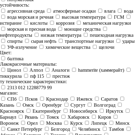
устойчивость:
агрессивная среда
атмосферные осадки
влага
вода
вода морская и речная
высокая температура
ГСМ
истирание
кислоты
коррозия
механическая нагрузки
морская и пресная вода
моющие средства
нефтепродукты
низкая температура
пешеходная нагрузка
спирты
сырая нефть
транспортные нагрузки
удары
УФ-излучение
химические вещества
щелочи
Цвет:
балтика
Лакокрасочные материалы:
Цинол
Алпол
Аналоги
hammerite (хаммерайт)
тиккурила
пф 115
престиж
ту технические характеристики:
2313 012 12288779 99
магазин:
СПб
Псков
Краснодар
Ижевск
Саратов
Казань
Омск
Оренбург
Сургут
Волгоград
Красноярск
Екатеринбург
Новосибирск
Иркутск
Барнаул
Рязань
Томск
Хабаровск
Киров
Воронеж
Орел
Москва
Курск
Липецк
Минск
Санкт Петербург
Белгород
Челябинск
Тамбов