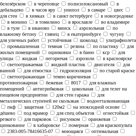
белозёрском
в череповце
полисилоксановый
в
дебальцево
в часов яру
унипол
в самаре
цвес
для стен
в химках
в санкт петербурге
в новогродовке
в монино
в томилино
в ярославле
во владимире
в туле
в иваново
минск
аэрозольная
по
влажному бетону
глянец
в екатеринбурге
чугуну
для уличных работ
устойчивая
шоколад
ультрафиолета
промышленная
темная
резина
по пластику
для
жилых помещений
оцинковки
в баню
кср
для
улицы
жидкая
негорючая
аэрозоли
в красноярске
светоотражаемая
жидкий пластик
двигателя
для
ванной
для отмостки
гидроизоляция
по старой краске
светоотражающая
темно коричневая
противопожарная
бежевая
8017
для влажных
помещений
антигрибковая
цокольная
для телег на
пищевом предприятии
для стен гаража
для
металлических ступеней не скользкая
водоотталкивающая
пкф
защитная
120м2
на эпоксидной основе
дёшево
под мрамор
для спец объектов
огнестойкая
резкого
для парковок
рисунком
оранжевая
цинкование
в хабаровске
померная
для краскопульта
2383-005-78416635-07
моющаяся
оптимальная