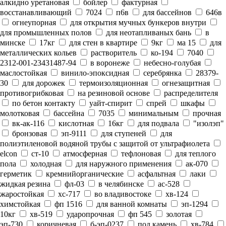
алкидно уретановая
бойлер
фактурная
восстанавливающий
7024
п6в
для бассейнов
646в
огнеупорная
для открытия мучных бункеров внутри
для промышленных полов
для неотапливаных бань
в
минске
17кг
для стен в квартире
9кг
ма 15
для
металлических кольев
растворитель
ко-194
7040
2312-001-23431487-94
в воронеже
небесно-голубая
маслостойкая
винило-эпоксидная
серебрянка
28379-
30
для дорожек
термоизоляционная
огнезащитная
противогрибковая
на резиновой основе
распределителя
по бетон контакту
уайт-спирит
спрей
шкафы
молотковая
бассейна
7035
минимальным
прочная
вк-ак-116
кислотная
16кг
для подвала
"изолэп"
бронзовая
эп-9111
для ступеней
для
полиэтиленовой водяной трубы с защитой от ультрафиолета
elcon
ст-10
атмосферная
тефлоновая
для теплого
пола
холодная
для наружного применения
ак-070
герметик
кремнийорганические
асфальтная
лаки
жидкая резина
фл-03
в челябинске
ас-528
жаростойкая
хс-717
во владивостоке
хв-124
химстойкая
фп 1516
для ванной комнаты
эп-1294
10кг
хв-519
ударопрочная
фп 545
золотая
эп-730
коричневая
б-эп-0237
под камень
хв-784