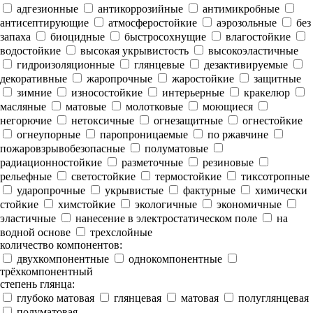
адгезионные
антикоррозийные
антимикробные
антисептирующие
атмосферостойкие
аэрозольные
без
запаха
биоцидные
быстросохнущие
влагостойкие
водостойкие
высокая укрывистость
высокоэластичные
гидроизоляционные
глянцевые
дезактивируемые
декоративные
жаропрочные
жаростойкие
защитные
зимние
износостойкие
интерьерные
кракелюр
масляные
матовые
молотковые
моющиеся
негорючие
нетоксичные
огнезащитные
огнестойкие
огнеупорные
паропроницаемые
по ржавчине
пожаровзрывобезопасные
полуматовые
радиационностойкие
разметочные
резиновые
рельефные
светостойкие
термостойкие
тиксотропные
ударопрочные
укрывистые
фактурные
химически
стойкие
химстойкие
экологичные
экономичные
эластичные
нанесение в электростатическом поле
на
водной основе
трехслойные
количество компонентов:
двухкомпонентные
однокомпонентные
трёхкомпонентный
степень глянца:
глубоко матовая
глянцевая
матовая
полуглянцевая
полуматовая