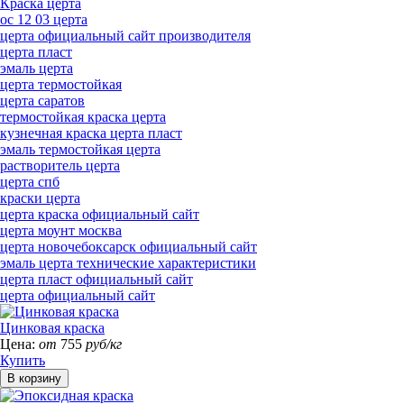
Краска церта
ос 12 03 церта
церта официальный сайт производителя
церта пласт
эмаль церта
церта термостойкая
церта саратов
термостойкая краска церта
кузнечная краска церта пласт
эмаль термостойкая церта
растворитель церта
церта спб
краски церта
церта краска официальный сайт
церта моунт москва
церта новочебоксарск официальный сайт
эмаль церта технические характеристики
церта пласт официальный сайт
церта официальный сайт
Цинковая краска
Цена:
от
755
руб/кг
Купить