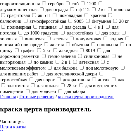
гидроизоляционная
серебро
спб
1200
двухкомпонентная
для ограды
пф 115
2 кг
половая
графитовая
ак 511
шоколадная
красная
баллончик
атмосферостойкая
9005
битумная
20 кг
полимерная
пищевая
для фасада
4 в 1
для
потолка
до 1000 градусов
влагостойкая
для воды
хорошая
вишневая
зеленая
полуматовая
водная
в нижний новгороде
желтая
обычная
напольная
по
цинку
графит
5 кг
алкидная
8019
для
дорожной разметки
темно зеленая
силиконовая
не
выгорающая
по камню
2 в 1
латексная
с
молотковым эффектом
для балкона
под молотковую
для внешних работ
для металлической двери
термостойкая
для ворот
декоративная
антик
лак
золотистая
для цоколя
28 кг
для внутренних
помещений
для моделей
для забора
Главная
/
Готовые решения
/
краска церта производитель
краска церта производитель
Часто ищут:
Церта краска