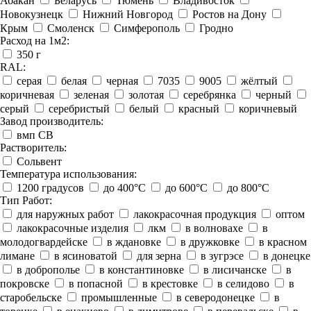
Абакан
Беларусь
Тюмень
Владивосток
Новокузнецк
Нижний Новгород
Ростов на Дону
Крым
Смоленск
Симферополь
Гродно
Расход на 1м2:
350 г
RAL:
серая
белая
черная
7035
9005
жёлтый
коричневая
зеленая
золотая
серебрянка
черный
серый
серебристый
белый
красный
коричневый
Завод производитель:
вмп СВ
Растворитель:
Сольвент
Температура использования:
1200 градусов
до 400°C
до 600°C
до 800°C
Тип Работ:
для наружных работ
лакокрасочная продукция
оптом
лакокрасочные изделия
лкм
в волновахе
в
молодогвардейске
в ждановке
в дружковке
в красном
лимане
в ясиноватой
для зерна
в зугрэсе
в донецке
в доброполье
в константиновке
в лисичанске
в
покровске
в попасной
в крестовке
в селидово
в
старобельске
промышленные
в северодонецке
в