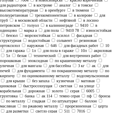
голубая
7004
в новосибирске
красно коричневая
для радиаторов
в костроме
аналог
в томске
высокотемпературная
в оренбурге
в тюмени
полиуретановая
трехкомпонентная
в колерове
для
труб
в московской области
нефтяной
в лосино
петровском
толуол
в калининграде
9410
в
одинцово
марка а
для пола
9410 78
износостойкая
бензол
морозостойкая
ксилол
фасадная
структурная
водостойкая
сольвент
резиновая
ортоксилол
наружная
646
для фасадных работ
10
для гаража
1л
для пола в гараже
10л
акриловая
5л
белая
технический
для внутренних работ
порошковая
эпоксидная
по крашенному металлу
уличная
для мангала
для бассейна
3 кг
ак
для
печей
для фундамента
по покрашенному металлу
по
кирпичу
по оцинкованному металлу
водоэмульсионная
для крыши
без запаха
кузнечная
матовая
цинковая
быстросохнущая
светлая
на улице
корабельная
дорожная
золото
серая
6005
грунтовка
банка
ак 114
темно серая
пф
бронза
по металлу
гладкая
по штукатурке
баллон
масляная
по ржавому металлу
прорезиненная
церта
для разметки
светло серая
511
7016