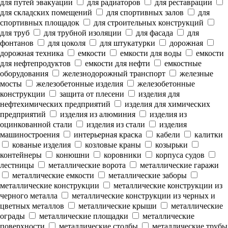
для путей эвакуации
для радиаторов
для реставрации
для складских помещений
для спортивных залов
для
спортивных площадок
для строительных конструкций
для труб
для трубной изоляции
для фасада
для
фонтанов
для цоколя
для штукатурки
дорожная
дорожная техника
емкости
емкости для воды
емкости
для нефтепродуктов
емкости для нефти
емкостные
оборудования
железнодорожный транспорт
железные
мосты
железобетонные изделия
железобетонные
конструкции
защита от плесени
изделия для
нефтехимических предприятий
изделия для химических
предприятий
изделия из алюминия
изделия из
оцинкованной стали
изделия из стали
изделия
машиностроения
интерьерная краска
кабели
калитки
кованые изделия
козловые краны
козырьки
контейнеры
конюшни
коровники
корпуса судов
лестницы
металлические ворота
металлические гаражи
металлические емкости
металлические заборы
металлические конструкции
металлические конструкции из
черного металла
металлические конструкции из черных и
цветных металлов
металлические крыши
металлические
ограды
металлические площадки
металлические
поверхности
металлические столбы
металлические трубы