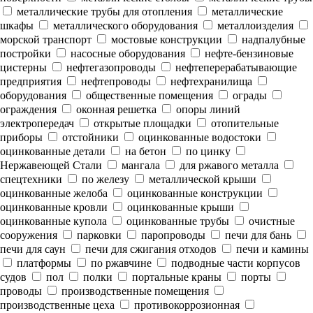
металлические трубы для отопления
металлические
шкафы
металлического оборудования
металлоизделия
морской транспорт
мостовые конструкции
надпалубные
постройки
насосные оборудования
нефте-бензиновые
цистерны
нефтегазопроводы
нефтеперерабатывающие
предприятия
нефтепроводы
нефтехранилища
оборудования
общественные помещения
ограды
ограждения
оконная решетка
опоры линий
электропередач
открытые площадки
отопительные
приборы
отстойники
оцинкованные водостоки
оцинкованные детали
на бетон
по цинку
Нержавеющей Стали
мангала
для ржавого металла
спецтехники
по железу
металлической крыши
оцинкованные желоба
оцинкованные конструкции
оцинкованные кровли
оцинкованные крыши
оцинкованные купола
оцинкованные трубы
очистные
сооружения
парковки
паропроводы
печи для бань
печи для саун
печи для сжигания отходов
печи и камины
платформы
по ржавчине
подводные части корпусов
судов
пол
полки
портальные краны
порты
проводы
производственные помещения
производственные цеха
противокоррозионная