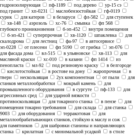
гидроизолирующая
пф-1189
под дерево
ур-15 сэ
под гранит
хп-0231
маслобензостойкая
гф-0119
сурик
для катеров
в беларуси
фл-582
для ступенек
хв-148
аэрозоль
хс-76
смывка
фп 568
глубокого проникновения
б-эп-452
внутри помещения
б-эп-421
суперпрочная
хв-1120
шпаклевка
для
скалодрома
для лестниц
фа-97
в автосервисе
эп-0228
от плесени
фп 5190
от грибка
эп-076
для фасада дома
вл-515
в ульяновске
хв-113
для
масляной краски
хс-010
в казани
фп 1414
из
пенопласта
мл-92
под резиновую краску
в белгороде
кислотостойкая
в ростове на дону
жаропрочная
в
твери
нескользящая
2ух компонентная
от пыли
для
станков металлообработки
мокрый камень
для
промышленного оборудования
в сургуте
пф-133
для
агрессивных сред
для ударной вязкости
противоскользящая
для токарного станка
в пензе
для
помещения токарно требования
для склада
для станка
9003
для оборудования
терракотовая
для
металлообрабатывающих станков, стойкую к маслу и сож
для памятников
для шабровки станины и направляющих
станка
крилатная
с минимальной усадкой
в стиле